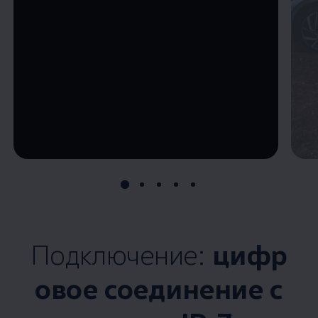
--:--
Remaining time, --:--
Подключение:
цифр
овое соединение с