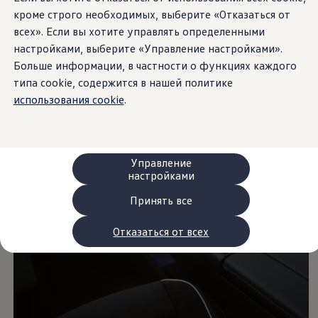
Сервис и запчасти
кроме строго необходимых, выберите «Отказаться от
Преимущества Volkswagen
всех». Если вы хотите управлять определенными
Техобслуживание
Ремонт и проверки
настройками, выберите «Управление настройками».
Моторное масло и технические жидкости
Больше информации, в частности о функциях каждого
Колеса и шины
типа cookie, содержится в нашей политике
Помощь при авариях и поломках
Обслуживание автомобилей
использования cookie
.
Аксессуары
Защита кузова и салона
Решения для перевозки и багажа
Развлечения и электроника
Персонализация
Управление
Настенная зарядная станция и кабели для за
настройками
Важная информация для клиентов
Переработка и возврат продукции
Принять все
Кампании по отзыву автомобилей
Предупредительные и контрольные индика
Отказаться от всех
Обновления программного обеспечения
Обновления программного обеспечения для а
Электронное руководство
myVolkswagen
Отзыв подушек Takata по соображениям безопасн