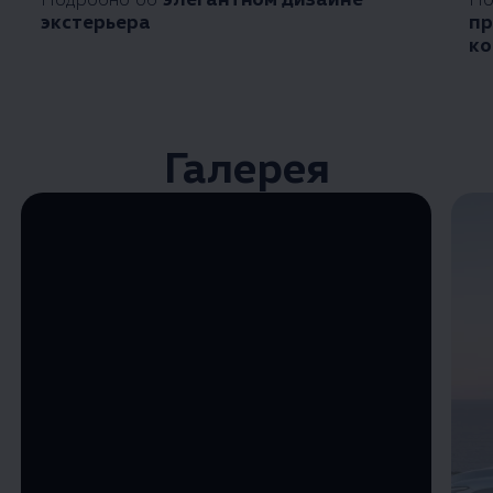
экстерьера
пр
ко
Галерея
Enable fullscreen mode