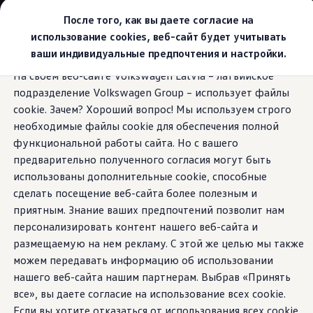
Выбери свой Volkswagen
После того, как вы даете согласие на
Модельный ряд
использование cookies, веб-сайт будет учитывать
Новый ID.Cross
ваши индивидуальные предпочтения и настройки.
Открой для себя семейство внедорожников Volks
Перейти к
Перейти к
Автомобильный онлайн-магазин Volkswagen
На своем веб-сайте Volkswagen Latvia – латвийское
основному
нижнему
Предложения и услуги
Общее освещение
подразделение Volkswagen Group – использует файлы
содержанию
колонтитулу
Юбилейное предложение
Автомобильный онлайн-магазин Volkswagen
cookie. Зачем? Хороший вопрос! Мы используем строго
Обмен автомобилей
необходимые файлы cookie для обеспечения полной
Лизинг Volkswagen
функциональной работы сайта. Но с вашего
Гарантия
Свет практически
Бесплатная регистрация для вашего нового Volksw
предварительно полученного согласия могут быть
Взаимодействие в сети простыми словами
использованы дополнительные cookie, способные
VW Connect
для
любого
сделать посещение веб-сайта более полезным и
Активация
Все службы
приятным. Знание ваших предпочтений позволит нам
настроения
VW Connect для Вашего ID.
персонализировать контент нашего веб-сайта и
Обновления (Upgrades)
размещаемую на нем рекламу. С этой же целью мы также
Car-Net
App-Connect
можем передавать информацию об использовании
Fleet Interface Data
нашего веб-сайта нашим партнерам. Выбрав «Принять
O Volkswagen
все», вы даете согласие на использование всех cookie.
Получи больше
Владельцы и услуги
Если вы хотите отказаться от использования всех cookie,