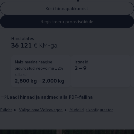
Küsi hinnapakkumist
Registreeru proovisõidule
Hind alates
36 121
€ KM-ga
Maksimaalne haagise
Istmeid
2 – 9
pidurdatud veovõime 12%
kallakul
2,800 kg – 2,000 kg
Laadi hinnad ja andmed alla PDF-failina
Esileht
Valige oma Volkswagen
Mudelid ja konfiguraator