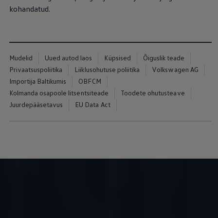
kohandatud.
Mudelid
Uued autod laos
Küpsised
Õiguslik teade
Privaatsuspoliitika
Liiklusohutuse poliitika
Volkswagen AG
Importija Baltikumis
OBFCM
Kolmanda osapoole litsentsiteade
Toodete ohutusteave
Juurdepääsetavus
EU Data Act