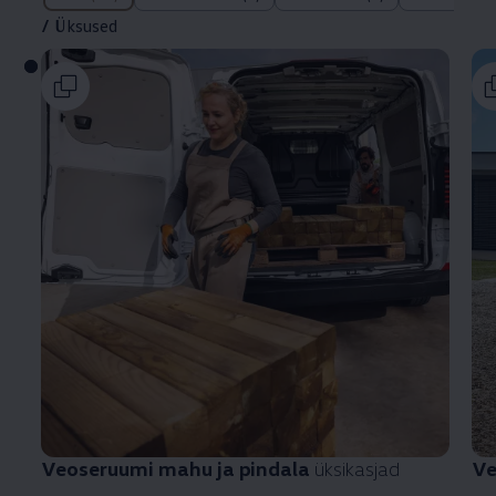
/
Üksused
Veoseruumi mahu ja pindala
üksikasjad
Ve