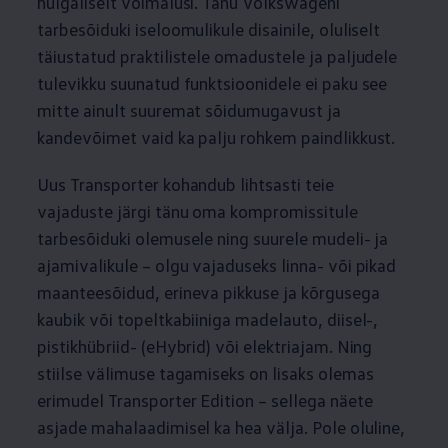
hulgaliselt võimalusi. Tänu Volkswageni
tarbesõiduki iseloomulikule disainile, oluliselt
täiustatud praktilistele omadustele ja paljudele
tulevikku suunatud funktsioonidele ei paku see
mitte ainult suuremat sõidumugavust ja
kandevõimet vaid ka palju rohkem paindlikkust.
Uus Transporter kohandub lihtsasti teie
vajaduste järgi tänu oma kompromissitule
tarbesõiduki olemusele ning suurele mudeli- ja
ajamivalikule – olgu vajaduseks linna- või pikad
maanteesõidud, erineva pikkuse ja kõrgusega
kaubik või topeltkabiiniga madelauto, diisel-,
pistikhübriid- (eHybrid) või elektriajam. Ning
stiilse välimuse tagamiseks on lisaks olemas
erimudel Transporter Edition – sellega näete
asjade mahalaadimisel ka hea välja. Pole oluline,