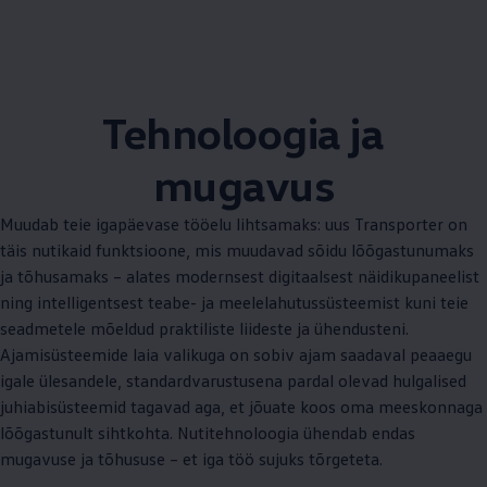
Tehnoloogia ja
mugavus
Muudab teie igapäevase tööelu lihtsamaks: uus Transporter on
täis nutikaid funktsioone, mis muudavad sõidu lõõgastunumaks
ja tõhusamaks – alates modernsest digitaalsest näidikupaneelist
ning intelligentsest teabe- ja meelelahutussüsteemist kuni teie
seadmetele mõeldud praktiliste liideste ja ühendusteni.
Ajamisüsteemide laia valikuga on sobiv ajam saadaval peaaegu
igale ülesandele, standardvarustusena pardal olevad hulgalised
juhiabisüsteemid tagavad aga, et jõuate koos oma meeskonnaga
lõõgastunult sihtkohta. Nutitehnoloogia ühendab endas
mugavuse ja tõhususe – et iga töö sujuks tõrgeteta.