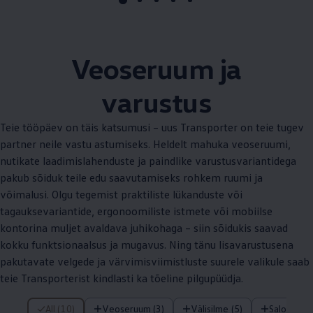
Veoseruum ja
varustus
Teie tööpäev on täis katsumusi – uus Transporter on teie tugev
partner neile vastu astumiseks. Heldelt mahuka veoseruumi,
nutikate laadimislahenduste ja paindlike varustusvariantidega
pakub sõiduk teile edu saavutamiseks rohkem ruumi ja
võimalusi. Olgu tegemist praktiliste lükanduste või
tagauksevariantide, ergonoomiliste istmete või mobiilse
kontorina muljet avaldava juhikohaga – siin sõidukis saavad
kokku funktsionaalsus ja mugavus. Ning tänu lisavarustusena
pakutavate velgede ja värvimisviimistluste suurele valikule saab
teie Transporterist kindlasti ka tõeline pilgupüüdja.
/ Üksused
All (10)
Veoseruum (3)
Välisilme (5)
Salong (2)