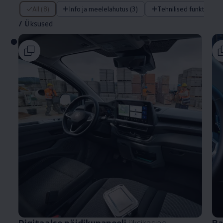
/ Üksused
All (8)
Info ja meelelahutus (3)
Tehnilised funktsiooni
/
Üksused
Digitaalse näidikupaneeli
üksikasjad
Ra