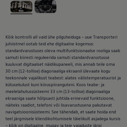
Mootoriõli ja töövedelikud
Veljed ja rehvid
Avarii- ja rikkeabi
, /
, /
Volkswageni teenindus
Lisatarvikud
Sise- ja väliskaitse
Transpordi- ja pagasilahendused
Kõik kontrolli all vaid ühe pilguheiduga – uue Transporteri
Meelelahutus ja elektroonika
juhiistmel ootab teid ehe digitaalne kogemus:
Isikupärastamine
Seinalaadija ja laadimiskaablid
standardvarustuses oleva multifunktsionaalse rooliga saab
Klienditeave
samuti kiiresti reguleerida samuti standardvarustusse
Ringlussevõtt ja tagastamine
kuuluvat digitaalset näidikupaneeli, mis annab teile oma
Tagasikutsumiskampaaniad
Hoiatus- ja märgutuled
30 cm (12-tollise) diagonaaliga ekraanil ülevaate kogu
Teie Volkswageni uusimad tarkvaravärskendus
teekonnale vajalikust teabest: alates välistemperatuurist ja
Teie Volkswageni uusimad tarkvaravärskendus
kütusekulust kuni kiiruspiiranguteni. Koos teabe- ja
Digitaalne juhend
myVolkswagen
meelelahutussüsteemi 33 cm (13-tollise) diagonaaliga
Takata turvapadja ohutusalane tagasikutsumine
ekraaniga saate hõlpsasti juhtida erinevaid funktsioone,
näiteks raadiot, telefoni või lisavarustusena pakutavat
navigatsioonisüsteemi. See tähendab, et saate hoida end
teel järgmisele kliendikohtumisele täielikult asjadega kursis
– kõik on digitaalne, mugav ja teie vajaduste järgi