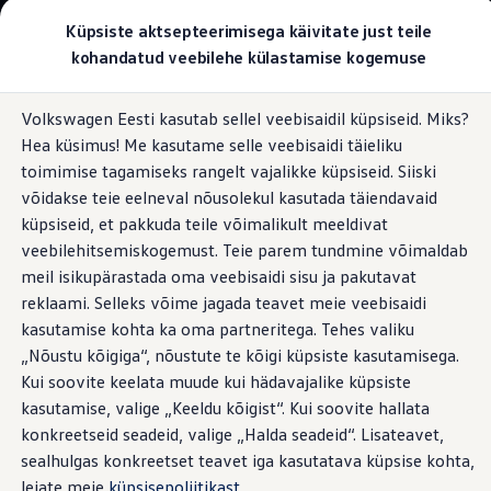
Valige oma Volkswagen
Küpsiste aktsepteerimisega käivitate just teile
Mudelid ja konfiguraator
kohandatud veebilehe külastamise kogemuse
Uus ID. Cross
Konfigureeri
Hüppa
Hüppa
Volkswageni linnamaasturid
Volkswagen Eesti kasutab sellel veebisaidil küpsiseid. Miks?
põhisisu
jaluse
Volkswageni tarbesõidukid. Igaks ülesandeks valmis
Digitaalne näidikupaneel
Hea küsimus! Me kasutame selle veebisaidi täieliku
juurde
juurde
Volkswagen laoautode e-pood
Pakkumised ja teenused
toimimise tagamiseks rangelt vajalikke küpsiseid. Siiski
Juubelipakkumine
võidakse teie eelneval nõusolekul kasutada täiendavaid
Autovahetus
küpsiseid, et pakkuda teile võimalikult meeldivat
Garantii
Digitaalne
kuni viimsegi
Volkswagen laoautode e-pood
veebilehitsemiskogemust. Teie parem tundmine võimaldab
Liising
meil isikupärastada oma veebisaidi sisu ja pakutavat
Tasuta registreerimistasu sinu uuele Volkswagenile!
detailini
reklaami. Selleks võime jagada teavet meie veebisaidi
Tiguani pistikhübriid
Elektriautod ja hübriidautod
kasutamise kohta ka oma partneritega. Tehes valiku
Pistikhübriid
„Nõustu kõigiga“, nõustute te kõigi küpsiste kasutamisega.
Golf eHybrid
Kui soovite keelata muude kui hädavajalike küpsiste
Tiguan eHybrid
Passat eHybrid
kasutamise, valige „Keeldu kõigist“. Kui soovite hallata
Tayron eHybrid
konkreetseid seadeid, valige „Halda seadeid“. Lisateavet,
Touareg eHybrid
sealhulgas konkreetset teavet iga kasutatava küpsise kohta,
Ära iial ütle iial
ID. teadmised
leiate meie
küpsisepoliitikast
.