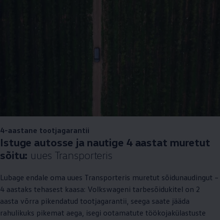
4-aastane tootjagarantii
Istuge autosse ja nautige 4 aastat muretut
sõitu:
uues Transporteris
Lubage endale oma uues Transporteris muretut sõidunaudingut –
4 aastaks tehasest kaasa: Volkswageni tarbesõidukitel on 2
aasta võrra pikendatud tootjagarantii, seega saate jääda
rahulikuks pikemat aega, isegi ootamatute töökojakülastuste