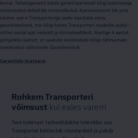
korral. Tehasegarantii katab garantiiperioodil kõigi kulumisega
mitteseotud defektide remondikulud. Ajamisüsteemi liik pole
oluline: uue e-Transporteriga saate kasutada samu
garantiieeliseid, mis kõigi teiste Transporteri mudelite puhul –
sõites samal ajal vaikselt ja kliimateadlikult. Nautige 4 aastat
põhjalikku kaitset, et saaksite keskenduda kõige tähtsamale:
meelerahus sõitmisele. Garanteeritult.
Garantiide lisateave
Rohkem Transporteri
võimsust
kui eales varem
Tere tulemast tarbesõidukite tulevikku: uus
Transporter kehtestab standardeid ja pakub