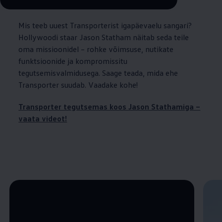
Remaining time, --:--
Mis teeb uuest Transporterist igapäevaelu sangari?
Hollywoodi staar Jason Statham näitab seda teile
oma missioonidel – rohke võimsuse, nutikate
funktsioonide ja kompromissitu
tegutsemisvalmidusega. Saage teada, mida ehe
Transporter suudab. Vaadake kohe!
Transporter tegutsemas koos Jason Stathamiga –
vaata videot!
Enable fullscreen mode