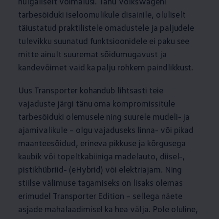
hulgaliselt võimalusi. Tänu Volkswageni
tarbesõiduki iseloomulikule disainile, oluliselt
täiustatud praktilistele omadustele ja paljudele
tulevikku suunatud funktsioonidele ei paku see
mitte ainult suuremat sõidumugavust ja
kandevõimet vaid ka palju rohkem paindlikkust.
Uus Transporter kohandub lihtsasti teie
vajaduste järgi tänu oma kompromissitule
tarbesõiduki olemusele ning suurele mudeli- ja
ajamivalikule – olgu vajaduseks linna- või pikad
maanteesõidud, erineva pikkuse ja kõrgusega
kaubik või topeltkabiiniga madelauto, diisel-,
pistikhübriid- (eHybrid) või elektriajam. Ning
stiilse välimuse tagamiseks on lisaks olemas
erimudel Transporter Edition – sellega näete
asjade mahalaadimisel ka hea välja. Pole oluline,