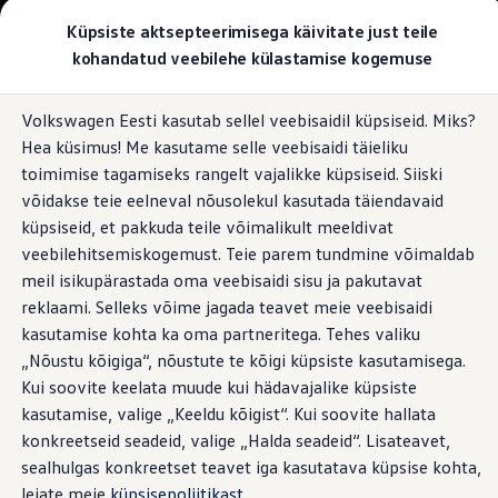
Valige oma Volkswagen
Küpsiste aktsepteerimisega käivitate just teile
Mudelid ja konfiguraator
kohandatud veebilehe külastamise kogemuse
Uus ID. Cross
Konfigureeri
Hüppa
Hüppa
Volkswageni linnamaasturid
Volkswagen Eesti kasutab sellel veebisaidil küpsiseid. Miks?
põhisisu
jaluse
Volkswageni tarbesõidukid. Igaks ülesandeks valmis
Uksed ja tagaosalahendused
Hea küsimus! Me kasutame selle veebisaidi täieliku
juurde
juurde
Volkswagen laoautode e-pood
Pakkumised ja teenused
toimimise tagamiseks rangelt vajalikke küpsiseid. Siiski
Juubelipakkumine
võidakse teie eelneval nõusolekul kasutada täiendavaid
Autovahetus
küpsiseid, et pakkuda teile võimalikult meeldivat
Garantii
Mugav juurdepääs
Volkswagen laoautode e-pood
veebilehitsemiskogemust. Teie parem tundmine võimaldab
Liising
meil isikupärastada oma veebisaidi sisu ja pakutavat
Tasuta registreerimistasu sinu uuele Volkswagenile!
kõigilt külgedelt
reklaami. Selleks võime jagada teavet meie veebisaidi
Tiguani pistikhübriid
Elektriautod ja hübriidautod
kasutamise kohta ka oma partneritega. Tehes valiku
Pistikhübriid
„Nõustu kõigiga“, nõustute te kõigi küpsiste kasutamisega.
Golf eHybrid
Soovite laadida euroaluseid uude Transporteri kaubikusse
Kui soovite keelata muude kui hädavajalike küpsiste
Tiguan eHybrid
kahveltõstukiga läbi kaubiku küljeukse? Tänu
Passat eHybrid
kasutamise, valige „Keeldu kõigist“. Kui soovite hallata
kaassõitjapoolse lükandukse (lisavarustusena ka elektrilise)
Tayron eHybrid
konkreetseid seadeid, valige „Halda seadeid“. Lisateavet,
Touareg eHybrid
eriti laiale avausele on see nüüd lihtsam. Juhipoolne teine
sealhulgas konkreetset teavet iga kasutatava küpsise kohta,
Ära iial ütle iial
lükanduks pakub laadimisel ja mahalaadimisel
ID. teadmised
leiate meie
küpsisepoliitikast
.