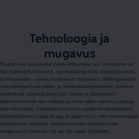
Tehnoloogia ja
mugavus
Muudab teie igapäevase tööelu lihtsamaks: uus Transporter on
täis nutikaid funktsioone, mis muudavad sõidu lõõgastunumaks
ja tõhusamaks – alates modernsest digitaalsest näidikupaneelist
ning intelligentsest teabe- ja meelelahutussüsteemist kuni teie
seadmetele mõeldud praktiliste liideste ja ühendusteni.
Ajamisüsteemide laia valikuga on sobiv ajam saadaval peaaegu
igale ülesandele, standardvarustusena pardal olevad hulgalised
juhiabisüsteemid tagavad aga, et jõuate koos oma meeskonnaga
lõõgastunult sihtkohta. Nutitehnoloogia ühendab endas
mugavuse ja tõhususe – et iga töö sujuks tõrgeteta.