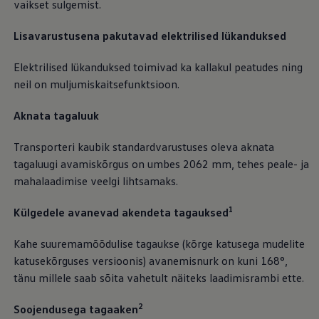
vaikset sulgemist.
Lisavarustusena pakutavad elektrilised lükanduksed
Elektrilised lükanduksed toimivad ka kallakul peatudes ning
neil on muljumiskaitsefunktsioon.
Aknata tagaluuk
Transporteri kaubik standardvarustuses oleva aknata
tagaluugi avamiskõrgus on umbes 2062 mm, tehes peale- ja
mahalaadimise veelgi lihtsamaks.
1
Külgedele avanevad akendeta tagauksed
Kahe suuremamõõdulise tagaukse (kõrge katusega mudelite
katusekõrguses versioonis) avanemisnurk on kuni 168°,
tänu millele saab sõita vahetult näiteks laadimisrambi ette.
2
Soojendusega tagaaken