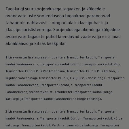
Tagaluugi suur soojendusega tagaaken ja külgedele
avanevate uste soojendusega tagaaknad parandavad
tahapoole nähtavust – ning on alati klaasipuhasti ja
klaasipesurisüsteemiga. Soojendusega akendega külgedele
avanevate tagauste puhul laiendavad vaatevälja eriti laiad
aknaklaasid ja kitsas keskpiilar.
1 Lisavarustus lisatasu eest mudelitele Transporteri kaubik, Transporteri
kaubik PanAmericana, Transporteri kaubik Edition, Transporteri kaubik Plus,
Transporteri kaubik Plus PanAmericana, Transporteri kaubik Plus Edition, L-
kujulise vaheseinaga Transporteri kaubik, L-kujulise vaheseinaga Transporteri
kaubik PanAmericana, Transporter Kombi ja Transporter Kombi
PanAmericana; standardvarustus mudelitel Transporteri kaubik kõrge
katusega ja Transporteri kaubik PanAmericana kõrge katusega.
2 Lisavarustus lisatasu eest mudelitele Transporteri kaubik, Transporteri
kaubik PanAmericana, Transporteri kaubik Edition, Transporteri kaubik kõrge
katusega, Transporteri kaubik PanAmericana kõrge katusega, Transporteri