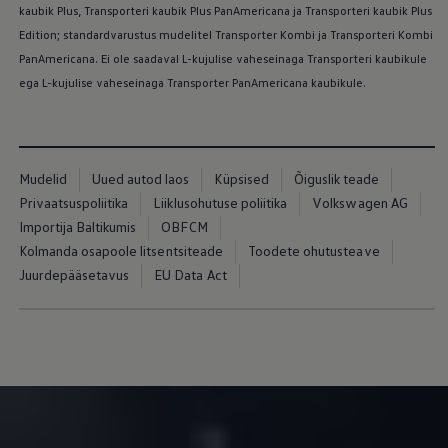
kaubik Plus, Transporteri kaubik Plus PanAmericana ja Transporteri kaubik Plus
Edition; standardvarustus mudelitel Transporter Kombi ja Transporteri Kombi
PanAmericana. Ei ole saadaval L-kujulise vaheseinaga Transporteri kaubikule
ega L-kujulise vaheseinaga Transporter PanAmericana kaubikule.
Mudelid
Uued autod laos
Küpsised
Õiguslik teade
Privaatsuspoliitika
Liiklusohutuse poliitika
Volkswagen AG
Importija Baltikumis
OBFCM
Kolmanda osapoole litsentsiteade
Toodete ohutusteave
Juurdepääsetavus
EU Data Act