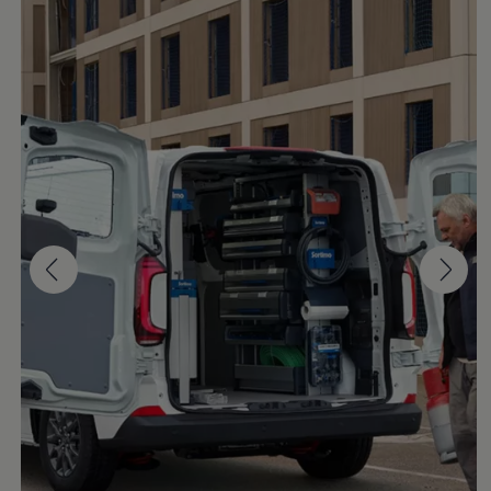
Mootoriõli ja töövedelikud
Veljed ja rehvid
Avarii- ja rikkeabi
Volkswageni teenindus
Lisatarvikud
Sise- ja väliskaitse
Transpordi- ja pagasilahendused
Meelelahutus ja elektroonika
Isikupärastamine
Seinalaadija ja laadimiskaablid
Klienditeave
Ringlussevõtt ja tagastamine
Tagasikutsumiskampaaniad
Hoiatus- ja märgutuled
Teie Volkswageni uusimad tarkvaravärskendus
Teie Volkswageni uusimad tarkvaravärskendus
Digitaalne juhend
myVolkswagen
Takata turvapadja ohutusalane tagasikutsumine