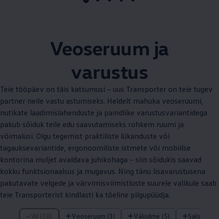
Veoseruum ja
varustus
Teie tööpäev on täis katsumusi – uus Transporter on teie tugev
partner neile vastu astumiseks. Heldelt mahuka veoseruumi,
nutikate laadimislahenduste ja paindlike varustusvariantidega
pakub sõiduk teile edu saavutamiseks rohkem ruumi ja
võimalusi. Olgu tegemist praktiliste lükanduste või
tagauksevariantide, ergonoomiliste istmete või mobiilse
kontorina muljet avaldava juhikohaga – siin sõidukis saavad
kokku funktsionaalsus ja mugavus. Ning tänu lisavarustusena
pakutavate velgede ja värvimisviimistluste suurele valikule saab
teie Transporterist kindlasti ka tõeline pilgupüüdja.
/ Üksused
All (10)
Veoseruum (3)
Välisilme (5)
Salong (2)