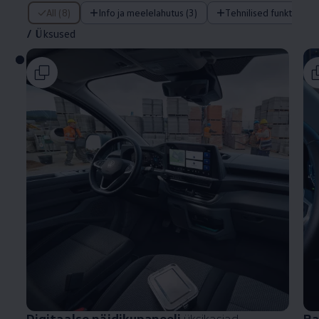
/ Üksused
All (8)
Info ja meelelahutus (3)
Tehnilised funktsiooni
/
Üksused
Digitaalse näidikupaneeli
üksikasjad
Ra