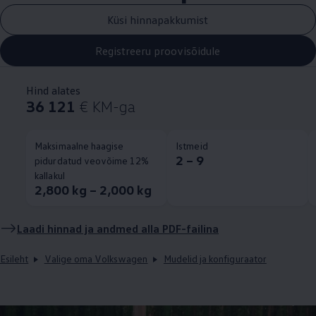
Küsi hinnapakkumist
Registreeru proovisõidule
Hind alates
36 121
€ KM-ga
Maksimaalne haagise
Istmeid
2 – 9
pidurdatud veovõime 12%
kallakul
2,800 kg – 2,000 kg
Laadi hinnad ja andmed alla PDF-failina
Esileht
Valige oma Volkswagen
Mudelid ja konfiguraator