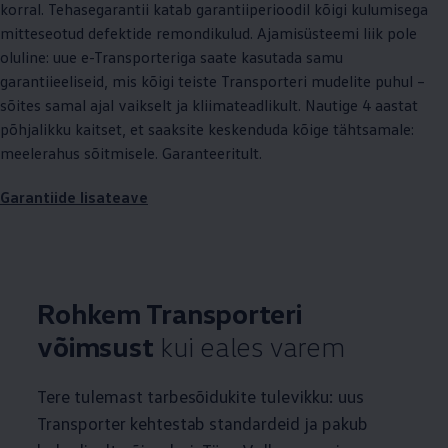
korral. Tehasegarantii katab garantiiperioodil kõigi kulumisega
mitteseotud defektide remondikulud. Ajamisüsteemi liik pole
oluline: uue e-Transporteriga saate kasutada samu
garantiieeliseid, mis kõigi teiste Transporteri mudelite puhul –
sõites samal ajal vaikselt ja kliimateadlikult. Nautige 4 aastat
põhjalikku kaitset, et saaksite keskenduda kõige tähtsamale:
meelerahus sõitmisele. Garanteeritult.
Garantiide lisateave
Rohkem Transporteri
võimsust
kui eales varem
Tere tulemast tarbesõidukite tulevikku: uus
Transporter kehtestab standardeid ja pakub