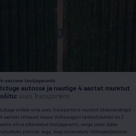
4-aastane tootjagarantii
Istuge autosse ja nautige 4 aastat muretut
sõitu:
uues Transporteris
Lubage endale oma uues Transporteris muretut sõidunaudingut –
4 aastaks tehasest kaasa: Volkswageni tarbesõidukitel on 2
aasta võrra pikendatud tootjagarantii, seega saate jääda
rahulikuks pikemat aega, isegi ootamatute töökojakülastuste