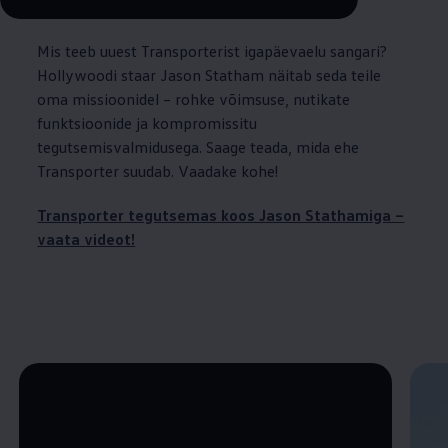
Remaining time, --:--
Mis teeb uuest Transporterist igapäevaelu sangari?
Hollywoodi staar Jason Statham näitab seda teile
oma missioonidel – rohke võimsuse, nutikate
funktsioonide ja kompromissitu
tegutsemisvalmidusega. Saage teada, mida ehe
Transporter suudab. Vaadake kohe!
Transporter tegutsemas koos Jason Stathamiga –
vaata videot!
Enable fullscreen mode