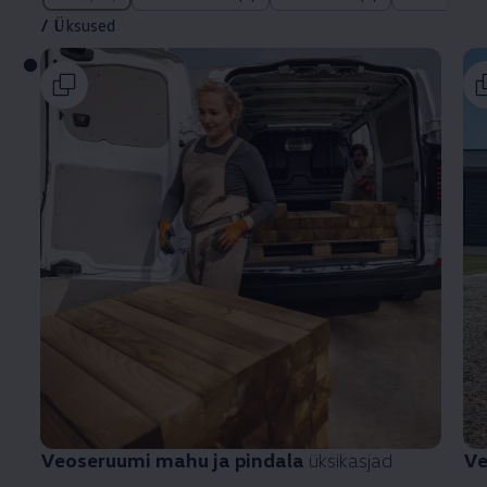
/
Üksused
Veoseruumi mahu ja pindala
üksikasjad
Ve