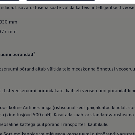
Sortimo riiulisüsteemi
põhiriiul pakub selleks ideaalset alust ni
andada. Lisavarustusena saate valida ka teisi intelligentseid veos
 1030 mm
1377 mm
2
ruumi põrandad
 veoseruumi põrand aitab vältida teie meeskonna õnnetusi veoseru
astist veoseruumi põrandakate: kaitseb veoseruumi põrandat kind
os kolme Airline-siiniga (ristisuunalised): paigaldatud kindlalt s
a (kinnitusjõud 500 daN). Kasutada saab ka standardvarustusena e
eosaline kattega puitpõrand Transporteri kaubikule.
ja Sortimo kappide valmidusega veoseruumi puitpõrand: varustatu