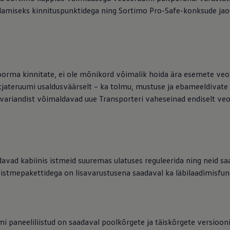
damiseks kinnituspunktidega ning Sortimo Pro-Safe-konksude jao
koorma kinnitate, ei ole mõnikord võimalik hoida ära esemete veos
itjateruumi usaldusväärselt – ka tolmu, mustuse ja ebameeldivate 
lt variandist võimaldavad uue Transporteri vaheseinad endiselt ve
ed
ed
vad kabiinis istmeid suuremas ulatuses reguleerida ning neid saa
istmepakettidega on lisavarustusena saadaval ka läbilaadimisfun
mi paneeliliistud on saadaval poolkõrgete ja täiskõrgete versioo