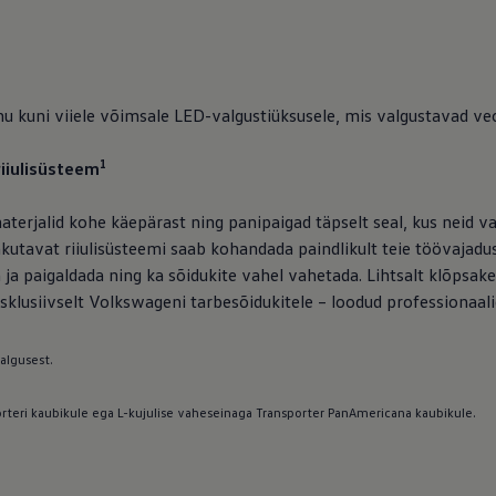
 kuni viiele võimsale LED-valgustiüksusele, mis valgustavad veos
1
iiulisüsteem
aterjalid kohe käepärast ning panipaigad täpselt seal, kus neid v
kutavat riiulisüsteemi saab kohandada paindlikult teie töövajadus
a ja paigaldada ning ka sõidukite vahel vahetada. Lihtsalt klõpsake
sklusiivselt Volkswageni tarbesõidukitele – loodud professionaali
 algusest.
orteri kaubikule ega L-kujulise vaheseinaga Transporter PanAmericana kaubikule.