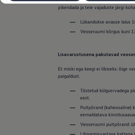
Lisavarustusena pakutav uuendusliku 
Laadimine ja sõiduulatus
pikendada ja teie vajaduste järgi koh
Tehnoloogia ja arendus
Üleminek e-mobiilsusele
Jätkusuutlikkus
Lükandukse avause laius
Elektrisõidukid töökojas: lõpp õlivahetustele
ID. tarkvarauuendus*
Veoseruumi kõrgus kuni 
Elektriautode tarneajad
Ühenduvus
VW Connect
Kõik teenused
Lisavarustusena pakutavad veose
Aktiveerimine
VW Connect teie ID. jaoks.
Car-Net
Et miski ega keegi ei libiseks: õige
App-Connect
paigaldust.
Upgrades
We Charge
Fleet Interface Data
Tõstetud külgservadega pl
Volkswagenist
eest.
Saa rohkem
Uudised
Puitpõrand (kaheosaline) ko
Lisavarustus ja teenindus
eemaldatava kinnitusaasag
Teenindus ja varuosad
Volkswageni eelised
Veoseruumi puitpõrand: üh
Ülevaatus
Remont ja kontroll
Libisemisvastase kattega 