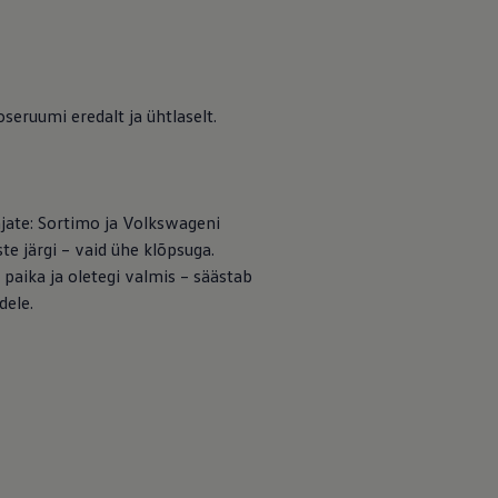
eruumi eredalt ja ühtlaselt.
ajate: Sortimo ja Volkswageni
te järgi – vaid ühe klõpsuga.
 paika ja oletegi valmis – säästab
dele.