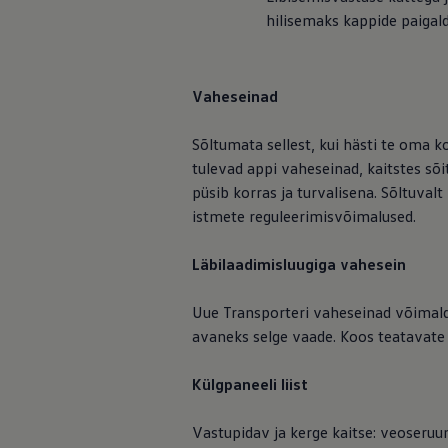
Mootoriõli ja töövedelikud
hilisemaks kappide paigal
Veljed ja rehvid
Avarii- ja rikkeabi
Volkswageni teenindus
Lisatarvikud
Vaheseinad
Sise- ja väliskaitse
Transpordi- ja pagasilahendused
Meelelahutus ja elektroonika
Sõltumata sellest, kui hästi te oma 
Isikupärastamine
tulevad appi vaheseinad, kaitstes sõ
Seinalaadija ja laadimiskaablid
Klienditeave
püsib korras ja turvalisena. Sõltuva
Ringlussevõtt ja tagastamine
istmete reguleerimisvõimalused.
Tagasikutsumiskampaaniad
Hoiatus- ja märgutuled
Teie Volkswageni uusimad tarkvaravärskendus
Läbilaadimisluugiga vahesein
Teie Volkswageni uusimad tarkvaravärskendus
Digitaalne juhend
Uue Transporteri vaheseinad võimalda
myVolkswagen
Takata turvapadja ohutusalane tagasikutsumine
avaneks selge vaade. Koos teatavate 
Külgpaneeli liist
Vastupidav ja kerge kaitse: veoseruu