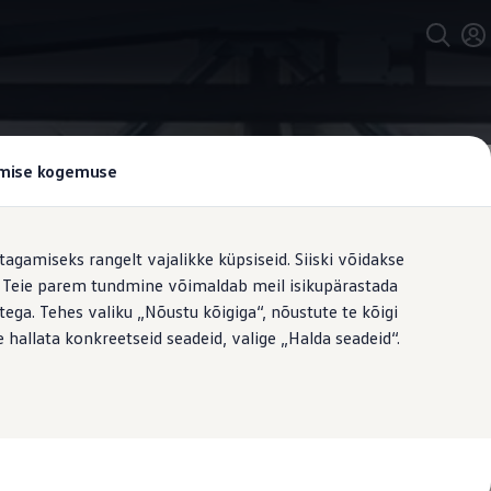
tamise kogemuse
tagamiseks rangelt vajalikke küpsiseid. Siiski võidakse
t. Teie parem tundmine võimaldab meil isikupärastada
ega. Tehes valiku „Nõustu kõigiga“, nõustute te kõigi
 hallata konkreetseid seadeid, valige „Halda seadeid“.
i materjali uste vahelt läbi – peale
ale lisavarustusena pakutavale
ledale veoseruumi valgustusele olete
us- ja kulleriülesanneteks?