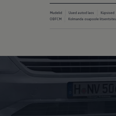
Mudelid
Uued autod laos
Küpsised
OBFCM
Kolmanda osapoole litsentsit