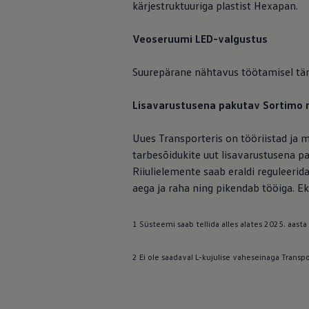
kärjestruktuuriga plastist Hexapan.
Veoseruumi LED-valgustus
Suurepärane nähtavus töötamisel tänu
Lisavarustusena pakutav Sortimo r
Uues Transporteris on tööriistad ja m
tarbesõidukite uut lisavarustusena pa
Riiulielemente saab eraldi reguleerid
aega ja raha ning pikendab tööiga. Ek
1 Süsteemi saab tellida alles alates 2025. aasta
2 Ei ole saadaval L-kujulise vaheseinaga Transp