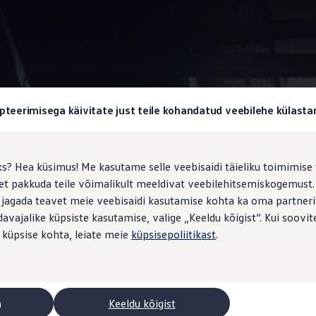
Veoseruum
pteerimisega käivitate just teile kohandatud veebilehe külas
ks? Hea küsimus! Me kasutame selle veebisaidi täieliku toimimise 
, et pakkuda teile võimalikult meeldivat veebilehitsemiskogemus
le- ja mahalaadimine
 jagada teavet meie veebisaidi kasutamise kohta ka oma partnerit
vajalike küpsiste kasutamise, valige „Keeldu kõigist“. Kui soovite
 küpsise kohta, leiate meie
küpsisepoliitikast
.
virnastate kogukaid kaubaaluseid või manööverdate suuremõõtmelis
ransporteri kaubik teeb teie elu lihtsamaks. Tänu neljale erinev
esemete jaoks mõeldud läbilaadimisluugiga vaheseinale ning ülihe
 tööks. Soovite kasutada veoseruumi mobiilse töökojana või teenind
a
Keeldu kõigist
1