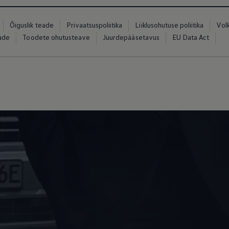
Õiguslik teade
Privaatsuspoliitika
Liiklusohutuse poliitika
Vol
eade
Toodete ohutusteave
Juurdepääsetavus
EU Data Act