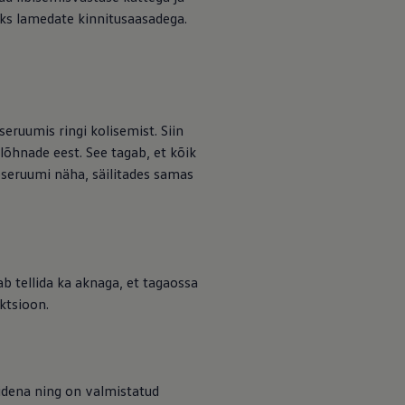
ks lamedate kinnitusaasadega.
eruumis ringi kolisemist. Siin
lõhnade eest. See tagab, et kõik
oseruumi näha, säilitades samas
b tellida ka aknaga, et tagaossa
ktsioon.
nidena ning on valmistatud