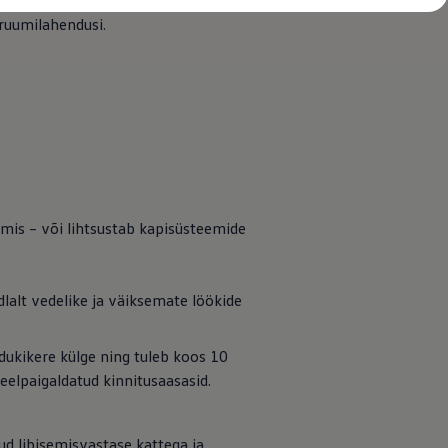
ng seda on võimalik paindlikult
eruumilahendusi.
umis – või lihtsustab kapisüsteemide
lalt vedelike ja väiksemate löökide
õidukikere külge ning tuleb koos 10
elpaigaldatud kinnitusaasasid.
d libisemisvastase kattega ja