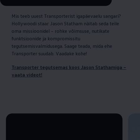
Remaining time, --:--
Mis teeb uuest Transporterist igapäevaelu sangari?
Hollywoodi staar Jason Statham näitab seda teile
oma missioonidel – rohke võimsuse, nutikate
funktsioonide ja kompromissitu
tegutsemisvalmidusega. Saage teada, mida ehe
Transporter suudab. Vaadake kohe!
Transporter tegutsemas koos Jason Stathamiga –
vaata videot!
Enable fullscreen mode