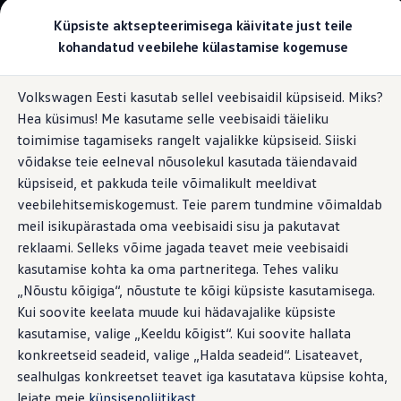
Valige oma Volkswagen
Küpsiste aktsepteerimisega käivitate just teile
Mudelid ja konfiguraator
kohandatud veebilehe külastamise kogemuse
Uus ID. Cross
Konfigureeri
Hüppa
Hüppa
Volkswageni linnamaasturid
Volkswagen Eesti kasutab sellel veebisaidil küpsiseid. Miks?
põhisisu
jaluse
Volkswageni tarbesõidukid. Igaks ülesandeks valmis
Veoseruumi mahutavus ja pindala
Hea küsimus! Me kasutame selle veebisaidi täieliku
juurde
juurde
Volkswagen laoautode e-pood
Pakkumised ja teenused
toimimise tagamiseks rangelt vajalikke küpsiseid. Siiski
Juubelipakkumine
võidakse teie eelneval nõusolekul kasutada täiendavaid
Autovahetus
küpsiseid, et pakkuda teile võimalikult meeldivat
Garantii
Suured mahud
suurte
Volkswagen laoautode e-pood
veebilehitsemiskogemust. Teie parem tundmine võimaldab
Liising
meil isikupärastada oma veebisaidi sisu ja pakutavat
Tasuta registreerimistasu sinu uuele Volkswagenile!
tööde jaoks
reklaami. Selleks võime jagada teavet meie veebisaidi
Tiguani pistikhübriid
Elektriautod ja hübriidautod
kasutamise kohta ka oma partneritega. Tehes valiku
Pistikhübriid
„Nõustu kõigiga“, nõustute te kõigi küpsiste kasutamisega.
Golf eHybrid
Kui soovite keelata muude kui hädavajalike küpsiste
Tiguan eHybrid
Passat eHybrid
kasutamise, valige „Keeldu kõigist“. Kui soovite hallata
Tayron eHybrid
konkreetseid seadeid, valige „Halda seadeid“. Lisateavet,
Touareg eHybrid
sealhulgas konkreetset teavet iga kasutatava küpsise kohta,
Ära iial ütle iial
ID. teadmised
leiate meie
küpsisepoliitikast
.