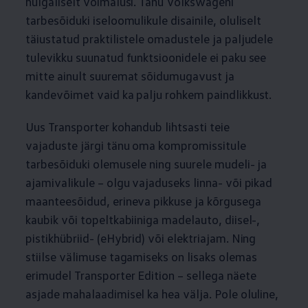
hulgaliselt võimalusi. Tänu Volkswageni
tarbesõiduki iseloomulikule disainile, oluliselt
täiustatud praktilistele omadustele ja paljudele
tulevikku suunatud funktsioonidele ei paku see
mitte ainult suuremat sõidumugavust ja
kandevõimet vaid ka palju rohkem paindlikkust.
Uus Transporter kohandub lihtsasti teie
vajaduste järgi tänu oma kompromissitule
tarbesõiduki olemusele ning suurele mudeli- ja
ajamivalikule – olgu vajaduseks linna- või pikad
maanteesõidud, erineva pikkuse ja kõrgusega
kaubik või topeltkabiiniga madelauto, diisel-,
pistikhübriid- (eHybrid) või elektriajam. Ning
stiilse välimuse tagamiseks on lisaks olemas
erimudel Transporter Edition – sellega näete
asjade mahalaadimisel ka hea välja. Pole oluline,