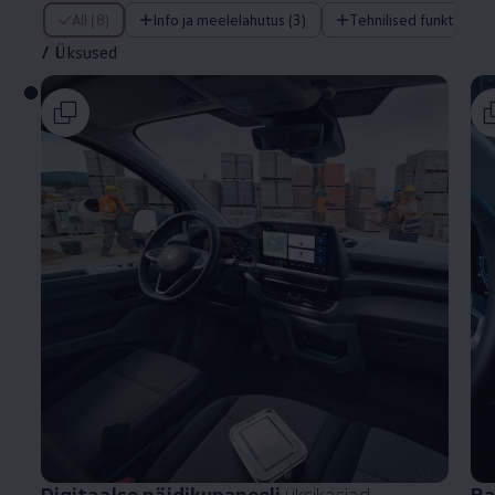
/ Üksused
All (8)
Info ja meelelahutus (3)
Tehnilised funktsiooni
/
Üksused
Digitaalse näidikupaneeli
üksikasjad
Ra