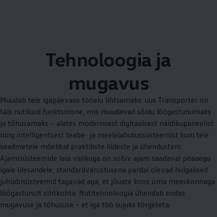
Tehnoloogia ja
mugavus
Muudab teie igapäevase tööelu lihtsamaks: uus Transporter on
täis nutikaid funktsioone, mis muudavad sõidu lõõgastunumaks
ja tõhusamaks – alates modernsest digitaalsest näidikupaneelist
ning intelligentsest teabe- ja meelelahutussüsteemist kuni teie
seadmetele mõeldud praktiliste liideste ja ühendusteni.
Ajamisüsteemide laia valikuga on sobiv ajam saadaval peaaegu
igale ülesandele, standardvarustusena pardal olevad hulgalised
juhiabisüsteemid tagavad aga, et jõuate koos oma meeskonnaga
lõõgastunult sihtkohta. Nutitehnoloogia ühendab endas
mugavuse ja tõhususe – et iga töö sujuks tõrgeteta.