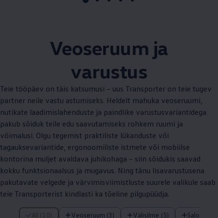
Veoseruum ja
varustus
Teie tööpäev on täis katsumusi – uus Transporter on teie tugev
partner neile vastu astumiseks. Heldelt mahuka veoseruumi,
nutikate laadimislahenduste ja paindlike varustusvariantidega
pakub sõiduk teile edu saavutamiseks rohkem ruumi ja
võimalusi. Olgu tegemist praktiliste lükanduste või
tagauksevariantide, ergonoomiliste istmete või mobiilse
kontorina muljet avaldava juhikohaga – siin sõidukis saavad
kokku funktsionaalsus ja mugavus. Ning tänu lisavarustusena
pakutavate velgede ja värvimisviimistluste suurele valikule saab
teie Transporterist kindlasti ka tõeline pilgupüüdja.
/ Üksused
All (10)
Veoseruum (3)
Välisilme (5)
Salong (2)