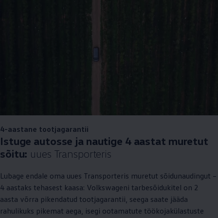
4-aastane tootjagarantii
Istuge autosse ja nautige 4 aastat muretut
sõitu:
uues Transporteris
Lubage endale oma uues Transporteris muretut sõidunaudingut –
4 aastaks tehasest kaasa: Volkswageni tarbesõidukitel on 2
aasta võrra pikendatud tootjagarantii, seega saate jääda
rahulikuks pikemat aega, isegi ootamatute töökojakülastuste