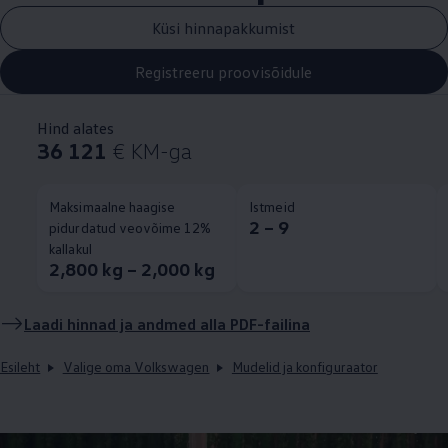
Küsi hinnapakkumist
Registreeru proovisõidule
Hind alates
36 121
€ KM-ga
Maksimaalne haagise
Istmeid
2 – 9
pidurdatud veovõime 12%
kallakul
2,800 kg – 2,000 kg
Laadi hinnad ja andmed alla PDF-failina
Esileht
Valige oma Volkswagen
Mudelid ja konfiguraator