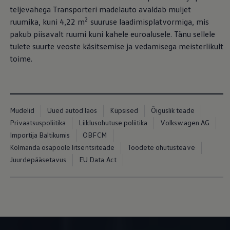
Mootoriõli ja töövedelikud
teljevahega Transporteri madelauto avaldab muljet
Veljed ja rehvid
2
ruumika, kuni 4,22 m
suuruse laadimisplatvormiga, mis
Avarii- ja rikkeabi
Volkswageni teenindus
pakub piisavalt ruumi kuni kahele euroalusele. Tänu sellele
Lisatarvikud
tulete suurte veoste käsitsemise ja vedamisega meisterlikult
Sise- ja väliskaitse
toime.
Transpordi- ja pagasilahendused
Meelelahutus ja elektroonika
Isikupärastamine
Seinalaadija ja laadimiskaablid
Klienditeave
Ringlussevõtt ja tagastamine
Mudelid
Uued autod laos
Küpsised
Õiguslik teade
Tagasikutsumiskampaaniad
Privaatsuspoliitika
Liiklusohutuse poliitika
Volkswagen AG
Hoiatus- ja märgutuled
Teie Volkswageni uusimad tarkvaravärskendus
Importija Baltikumis
OBFCM
Teie Volkswageni uusimad tarkvaravärskendus
Kolmanda osapoole litsentsiteade
Toodete ohutusteave
Digitaalne juhend
Juurdepääsetavus
EU Data Act
myVolkswagen
Takata turvapadja ohutusalane tagasikutsumine