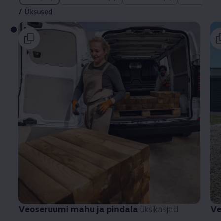
/
Üksused
Veoseruumi mahu ja pindala
üksikasjad
Ve