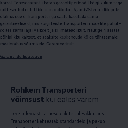
korral. Tehasegarantii katab garantiiperioodil kõigi kulumisega
mitteseotud defektide remondikulud. Ajamisüsteemi liik pole
oluline: uue e-Transporteriga saate kasutada samu
garantiieeliseid, mis kõigi teiste Transporteri mudelite puhul –
sõites samal ajal vaikselt ja kliimateadlikult. Nautige 4 aastat
põhjalikku kaitset, et saaksite keskenduda kõige tähtsamale:
meelerahus sõitmisele. Garanteeritult.
Garantiide lisateave
Rohkem Transporteri
võimsust
kui eales varem
Tere tulemast tarbesõidukite tulevikku: uus
Transporter kehtestab standardeid ja pakub