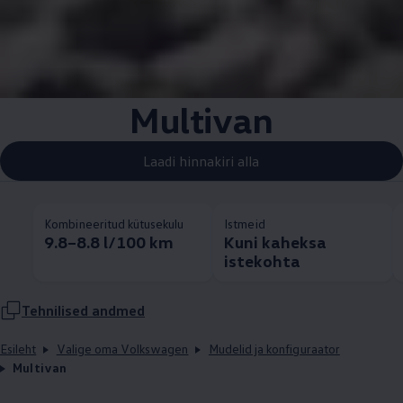
Multivan
Laadi hinnakiri alla
Kombineeritud kütusekulu
Istmeid
9.8–8.8 l/100 km
Kuni kaheksa
istekohta
Tehnilised andmed
Esileht
Valige oma Volkswagen
Mudelid ja konfiguraator
Multivan