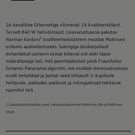
, /
, /
Mootoriõli ja töövedelikud
Veljed ja rehvid
Avarii- ja rikkeabi
Volkswageni teenindus
16-kanaliline Ethernetiga võimendi. 14 kvaliteetkõlarit.
Lisatarvikud
Sise- ja väliskaitse
Tervelt 840 W helivõimsust. Lisavarustusena pakutav
Transpordi- ja pagasilahendused
1
Harman Kardoni
kvaliteethelisüsteem muudab Multivani
Meelelahutus ja elektroonika
eriliseks audioelamuseks. Salongiga üksikasjalikult
Isikupärastamine
Seinalaadija ja laadimiskaablid
kohandatud süsteem esitab kõlavat ent alati täpse
Klienditeave
määratlusega heli. Heli peenhäälestust juhib Fraunhofer
Ringlussevõtt ja tagastamine
Sonamic Panorama algoritm, mis eraldab stereosalvestuse
Tagasikutsumiskampaaniad
Hoiatus- ja märgutuled
eraldi heliallikad ja jaotab need ühtlaselt U-kujulisele
Teie Volkswageni uusimad tarkvaravärskendus
helilavale, pakkudes paeluvat ja mõnujudinaid tekitavat
Teie Volkswageni uusimad tarkvaravärskendus
ruumilist heli.
Digitaalne juhend
myVolkswagen
Takata turvapadja ohutusalane tagasikutsumine
1 Lisavarustus lisatasu eest varustustasemetel Multivan Life ja Multivan
Style.