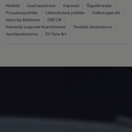
Mudelid
Uued autod laos
Küpsised
Õiguslik teade
Privaatsuspoliitika
Liiklusohutuse poliitika
Volkswagen AG
Importija Baltikumis
OBFCM
Kolmanda osapoole litsentsiteade
Toodete ohutusteave
Juurdepääsetavus
EU Data Act