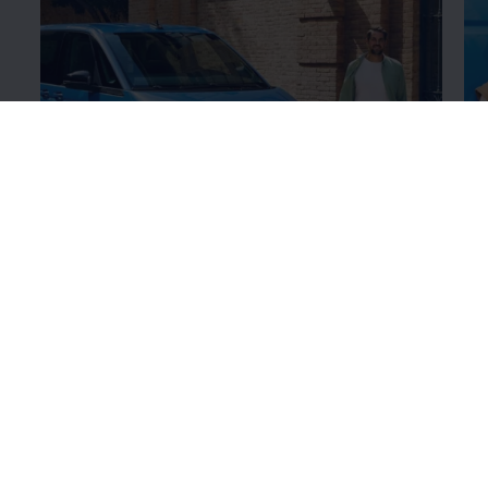
Värviviimistluse
üksikasjad
Ra