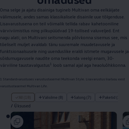
Oma selge ja ajatu disainiga tugineb Multivan oma eelkäijate
välimusele, andes samas klassikalisele disainile uue tõlgenduse.
Lisavarustusena on teil võimalik tellida rabav kahetooniline
värviviimistlus ning pilkupüüdvad 19-tollised valuveljed. Ent
nagu alati, on Multivani seitsmenda põlvkonna sisemus see, mis
tõeliselt muljet avaldab: tänu suuremale muudetavusele ja
funktsionaalsusele ning uuenduslike eraldi istmete mugavusele ja
sõidumugavusele naudite oma teekonda veelgi enam, 30-
1
värviline taustavalgustus
loob samal ajal aga heaoluõhkkonna.
1 Standardvarustuses varustustasemel Multivan Style. Lisavarustus lisatasu eest
varustustasemel Multivan Life.
/ Üksused
All (18)
Välisilme (8)
Salong (7)
Paketid (1)
/
Üksused