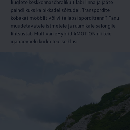
liuglete keskkonnasõbralikult läbi linna ja jääte
paindlikuks ka pikkadel sõitudel. Transpordite
kobakat mööblit või viite lapsi sporditrenni? Tänu
muudetavatele istmetele ja ruumikale salongile
lihtsustab Multivan eHybrid 4MOTION nii teie
igapäevaelu kui ka teie seiklusi.