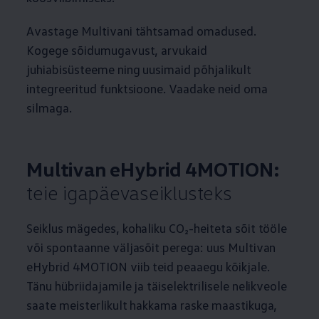
Avastage Multivani tähtsamad omadused.
Kogege sõidumugavust, arvukaid
juhiabisüsteeme ning uusimaid põhjalikult
integreeritud funktsioone. Vaadake neid oma
silmaga.
Multivan eHybrid 4MOTION:
teie igapäevaseiklusteks
Seiklus mägedes, kohaliku CO₂-heiteta sõit tööle
või spontaanne väljasõit perega: uus Multivan
eHybrid 4MOTION viib teid peaaegu kõikjale.
Tänu hübriidajamile ja täiselektrilisele nelikveole
saate meisterlikult hakkama raske maastikuga,