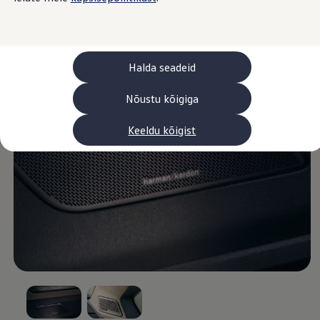
Laadimine ja sõiduulatus
Tehnoloogia ja arendus
Üleminek e-mobiilsusele
Jätkusuutlikkus
Elektrisõidukid töökojas: lõpp õlivahetustele
Halda seadeid
ID. tarkvarauuendus*
Elektriautode tarneajad
Ühenduvus
Nõustu kõigiga
VW Connect
Kõik teenused
Keeldu kõigist
Aktiveerimine
VW Connect teie ID. jaoks.
Car-Net
App-Connect
Upgrades
We Charge
Fleet Interface Data
Volkswagenist
Saa rohkem
Uudised
Lisavarustus ja teenindus
Teenindus ja varuosad
Volkswageni eelised
Ülevaatus
Remont ja kontroll