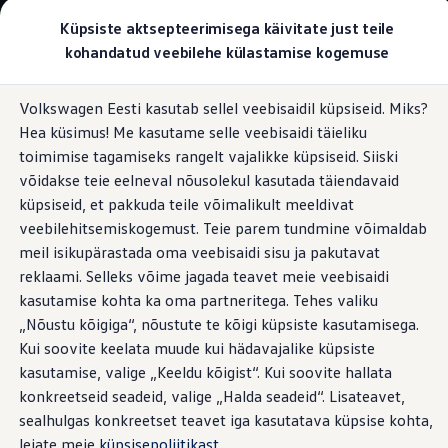
Valige oma Volkswagen
Küpsiste aktsepteerimisega käivitate just teile
Mudelid ja konfiguraator
kohandatud veebilehe külastamise kogemuse
Uus ID. Cross
Konfigureeri
Hüppa
Hüppa
Volkswageni linnamaasturid
Volkswagen Eesti kasutab sellel veebisaidil küpsiseid. Miks?
põhisisu
jaluse
Volkswageni tarbesõidukid. Igaks ülesandeks valmis
Helisüsteem
Hea küsimus! Me kasutame selle veebisaidi täieliku
juurde
juurde
Volkswagen laoautode e-pood
Pakkumised ja teenused
toimimise tagamiseks rangelt vajalikke küpsiseid. Siiski
Juubelipakkumine
võidakse teie eelneval nõusolekul kasutada täiendavaid
Autovahetus
küpsiseid, et pakkuda teile võimalikult meeldivat
Garantii
Kõlab
imeliselt
Volkswagen laoautode e-pood
veebilehitsemiskogemust. Teie parem tundmine võimaldab
Liising
meil isikupärastada oma veebisaidi sisu ja pakutavat
Tasuta registreerimistasu sinu uuele Volkswagenile!
reklaami. Selleks võime jagada teavet meie veebisaidi
Tiguani pistikhübriid
Elektriautod ja hübriidautod
kasutamise kohta ka oma partneritega. Tehes valiku
Pistikhübriid
„Nõustu kõigiga“, nõustute te kõigi küpsiste kasutamisega.
Golf eHybrid
Kui soovite keelata muude kui hädavajalike küpsiste
Tiguan eHybrid
Passat eHybrid
kasutamise, valige „Keeldu kõigist“. Kui soovite hallata
Tayron eHybrid
konkreetseid seadeid, valige „Halda seadeid“. Lisateavet,
Touareg eHybrid
sealhulgas konkreetset teavet iga kasutatava küpsise kohta,
Ära iial ütle iial
ID. teadmised
leiate meie
küpsisepoliitikast
.