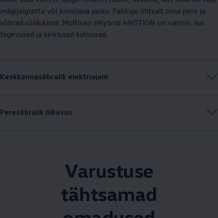
mägijalgratta või lumelaua jaoks. Pakkige lihtsalt oma pere ja
sõbrad sõidukisse: Multivan eHybrid 4MOTION on valmis, kui
tegevused ja seiklused kutsuvad.
Keskkonnasõbralik elektriajam
Peresõbralik liikuvus
Varustuse
tähtsamad
omadused