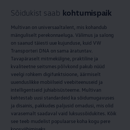
Sõidukist saab
kohtumispaik
Multivan on universaaltalent, mis kohandub
mänguliselt perekonnaeluga. Välimus ja salong
on saanud täiesti uue kujunduse, kuid VW
Transporteri DNA on sama äratuntav.
Tavapäraselt mitmekülgne, praktiline ja
kvaliteetne seitsmes põlvkond pakub nüüd
veelgi rohkem digifunktsioone, äärmiselt
uuenduslikke mobiilseid veebiteenuseid ja
intelligentseid juhiabisüsteeme. Multivan
kehtestab uusi standardeid ka sõidumugavuses
ja disainis, pakkudes paljusid omadusi, mis olid
varasemalt saadaval vaid luksussõidukites. Kõik
see teeb mudelist populaarse koha kogu pere
koosviibimiseks.