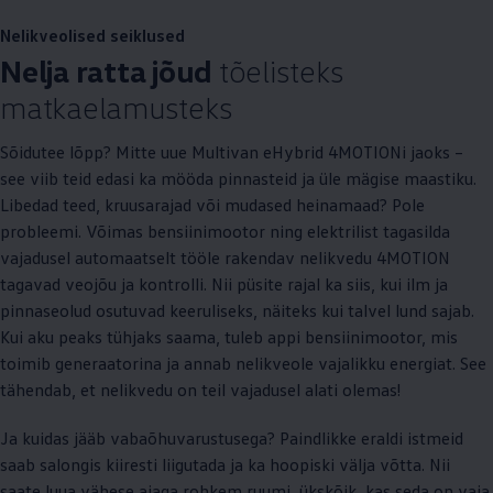
Nelikveolised seiklused
Nelja ratta jõud
tõelisteks
matkaelamusteks
Sõidutee lõpp? Mitte uue Multivan eHybrid 4MOTIONi jaoks –
see viib teid edasi ka mööda pinnasteid ja üle mägise maastiku.
Libedad teed, kruusarajad või mudased heinamaad? Pole
probleemi. Võimas bensiinimootor ning elektrilist tagasilda
vajadusel automaatselt tööle rakendav nelikvedu 4MOTION
tagavad veojõu ja kontrolli. Nii püsite rajal ka siis, kui ilm ja
pinnaseolud osutuvad keeruliseks, näiteks kui talvel lund sajab.
Kui aku peaks tühjaks saama, tuleb appi bensiinimootor, mis
toimib generaatorina ja annab nelikveole vajalikku energiat. See
tähendab, et nelikvedu on teil vajadusel alati olemas!
Ja kuidas jääb vabaõhuvarustusega? Paindlikke eraldi istmeid
saab salongis kiiresti liigutada ja ka hoopiski välja võtta. Nii
saate luua vähese ajaga rohkem ruumi, ükskõik, kas seda on vaja