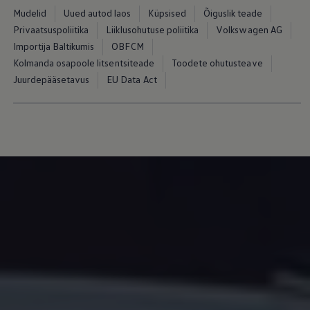
Mudelid
Uued autod laos
Küpsised
Õiguslik teade
Privaatsuspoliitika
Liiklusohutuse poliitika
Volkswagen AG
Importija Baltikumis
OBFCM
Kolmanda osapoole litsentsiteade
Toodete ohutusteave
Juurdepääsetavus
EU Data Act