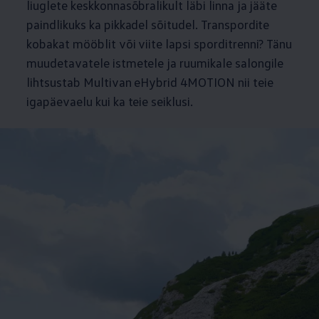
liuglete keskkonnasõbralikult läbi linna ja jääte
paindlikuks ka pikkadel sõitudel. Transpordite
kobakat mööblit või viite lapsi sporditrenni? Tänu
muudetavatele istmetele ja ruumikale salongile
lihtsustab Multivan eHybrid 4MOTION nii teie
igapäevaelu kui ka teie seiklusi.