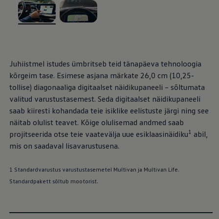
Mootoriõli ja töövedelikud
Veljed ja rehvid
Avarii- ja rikkeabi
, /
, /
Volkswageni teenindus
Lisatarvikud
Sise- ja väliskaitse
Transpordi- ja pagasilahendused
Juhiistmel istudes ümbritseb teid tänapäeva tehnoloogia
Meelelahutus ja elektroonika
kõrgeim tase. Esimese asjana märkate 26,0 cm (10,25-
Isikupärastamine
Seinalaadija ja laadimiskaablid
tollise) diagonaaliga digitaalset näidikupaneeli – sõltumata
Klienditeave
valitud varustustasemest. Seda digitaalset näidikupaneeli
Ringlussevõtt ja tagastamine
saab kiiresti kohandada teie isiklike eelistuste järgi ning see
Tagasikutsumiskampaaniad
Hoiatus- ja märgutuled
näitab olulist teavet. Kõige olulisemad andmed saab
Teie Volkswageni uusimad tarkvaravärskendus
1
projitseerida otse teie vaatevälja uue esiklaasinäidiku
abil,
Teie Volkswageni uusimad tarkvaravärskendus
mis on saadaval lisavarustusena.
Digitaalne juhend
myVolkswagen
Takata turvapadja ohutusalane tagasikutsumine
1 Standardvarustus varustustasemetel Multivan ja Multivan Life.
Standardpakett sõltub mootorist.