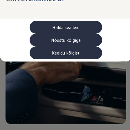
Laadimine ja sõiduulatus
Tehnoloogia ja arendus
Üleminek e-mobiilsusele
Jätkusuutlikkus
Elektrisõidukid töökojas: lõpp õlivahetustele
Halda seadeid
ID. tarkvarauuendus*
Elektriautode tarneajad
Ühenduvus
Nõustu kõigiga
VW Connect
Kõik teenused
Keeldu kõigist
Aktiveerimine
VW Connect teie ID. jaoks.
Car-Net
App-Connect
Upgrades
We Charge
Fleet Interface Data
Volkswagenist
Saa rohkem
Uudised
Lisavarustus ja teenindus
Teenindus ja varuosad
Volkswageni eelised
Ülevaatus
Remont ja kontroll