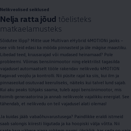
Nelikveolised seiklused
Nelja ratta jõud
tõelisteks
matkaelamusteks
Sõidutee lõpp? Mitte uue Multivan eHybrid 4MOTIONi jaoks –
see viib teid edasi ka mööda pinnasteid ja üle mägise maastiku.
Libedad teed, kruusarajad või mudased heinamaad? Pole
probleemi. Võimas bensiinimootor ning elektrilist tagasilda
vajadusel automaatselt tööle rakendav nelikvedu 4MOTION
tagavad veojõu ja kontrolli. Nii püsite rajal ka siis, kui ilm ja
pinnaseolud osutuvad keeruliseks, näiteks kui talvel lund sajab.
Kui aku peaks tühjaks saama, tuleb appi bensiinimootor, mis
toimib generaatorina ja annab nelikveole vajalikku energiat. See
tähendab, et nelikvedu on teil vajadusel alati olemas!
Ja kuidas jääb vabaõhuvarustusega? Paindlikke eraldi istmeid
saab salongis kiiresti liigutada ja ka hoopiski välja võtta. Nii
saate luua vähese ajaga rohkem ruumi, ükskõik, kas seda on vaja