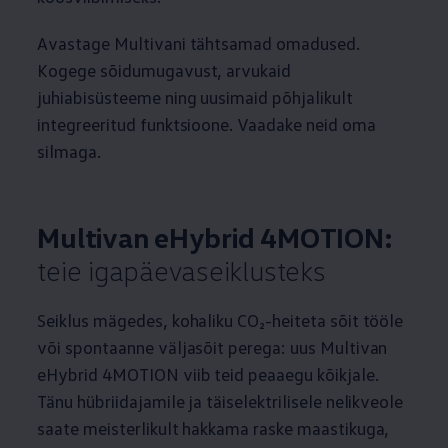
Avastage Multivani tähtsamad omadused.
Kogege sõidumugavust, arvukaid
juhiabisüsteeme ning uusimaid põhjalikult
integreeritud funktsioone. Vaadake neid oma
silmaga.
Multivan eHybrid 4MOTION:
teie igapäevaseiklusteks
Seiklus mägedes, kohaliku CO₂-heiteta sõit tööle
või spontaanne väljasõit perega: uus Multivan
eHybrid 4MOTION viib teid peaaegu kõikjale.
Tänu hübriidajamile ja täiselektrilisele nelikveole
saate meisterlikult hakkama raske maastikuga,