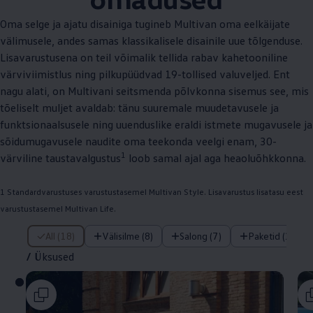
Oma selge ja ajatu disainiga tugineb Multivan oma eelkäijate
välimusele, andes samas klassikalisele disainile uue tõlgenduse.
Lisavarustusena on teil võimalik tellida rabav kahetooniline
värviviimistlus ning pilkupüüdvad 19-tollised valuveljed. Ent
nagu alati, on Multivani seitsmenda põlvkonna sisemus see, mis
tõeliselt muljet avaldab: tänu suuremale muudetavusele ja
funktsionaalsusele ning uuenduslike eraldi istmete mugavusele ja
sõidumugavusele naudite oma teekonda veelgi enam, 30-
1
värviline taustavalgustus
loob samal ajal aga heaoluõhkkonna.
1 Standardvarustuses varustustasemel Multivan Style. Lisavarustus lisatasu eest
varustustasemel Multivan Life.
/ Üksused
All (18)
Välisilme (8)
Salong (7)
Paketid (1)
/
Üksused