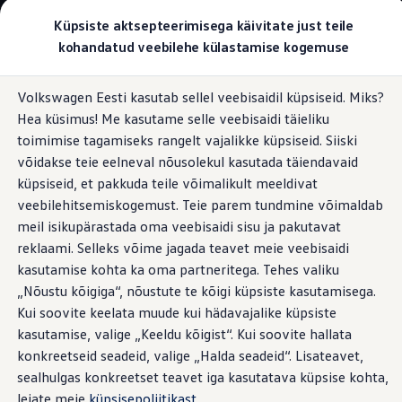
Valige oma Volkswagen
Küpsiste aktsepteerimisega käivitate just teile
Mudelid ja konfiguraator
kohandatud veebilehe külastamise kogemuse
Uus ID. Cross
Konfigureeri
Hüppa
Hüppa
Volkswageni linnamaasturid
Volkswagen Eesti kasutab sellel veebisaidil küpsiseid. Miks?
põhisisu
jaluse
Volkswageni tarbesõidukid. Igaks ülesandeks valmis
Digitaalne näidikupaneel
Hea küsimus! Me kasutame selle veebisaidi täieliku
juurde
juurde
Volkswagen laoautode e-pood
Pakkumised ja teenused
toimimise tagamiseks rangelt vajalikke küpsiseid. Siiski
Juubelipakkumine
võidakse teie eelneval nõusolekul kasutada täiendavaid
Autovahetus
küpsiseid, et pakkuda teile võimalikult meeldivat
Garantii
Iga Multivani
Volkswagen laoautode e-pood
veebilehitsemiskogemust. Teie parem tundmine võimaldab
Liising
meil isikupärastada oma veebisaidi sisu ja pakutavat
Tasuta registreerimistasu sinu uuele Volkswagenile!
standardvarustuses
reklaami. Selleks võime jagada teavet meie veebisaidi
Tiguani pistikhübriid
Elektriautod ja hübriidautod
kasutamise kohta ka oma partneritega. Tehes valiku
Pistikhübriid
„Nõustu kõigiga“, nõustute te kõigi küpsiste kasutamisega.
Golf eHybrid
Kui soovite keelata muude kui hädavajalike küpsiste
Tiguan eHybrid
Passat eHybrid
kasutamise, valige „Keeldu kõigist“. Kui soovite hallata
Tayron eHybrid
konkreetseid seadeid, valige „Halda seadeid“. Lisateavet,
Touareg eHybrid
sealhulgas konkreetset teavet iga kasutatava küpsise kohta,
Ära iial ütle iial
ID. teadmised
leiate meie
küpsisepoliitikast
.