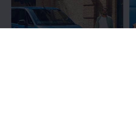
Värviviimistluse
üksikasjad
Ra