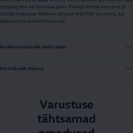
mägijalgratta või lumelaua jaoks. Pakkige lihtsalt oma pere ja
sõbrad sõidukisse: Multivan eHybrid 4MOTION on valmis, kui
tegevused ja seiklused kutsuvad.
Keskkonnasõbralik elektriajam
Peresõbralik liikuvus
Varustuse
tähtsamad
omadused