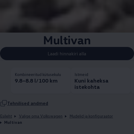
Multivan
Laadi hinnakiri alla
Kombineeritud kütusekulu
Istmeid
9.8–8.8 l/100 km
Kuni kaheksa
istekohta
Tehnilised andmed
Esileht
Valige oma Volkswagen
Mudelid ja konfiguraator
Multivan