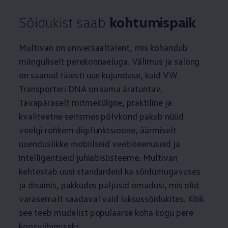
Sõidukist saab
kohtumispaik
Multivan on universaaltalent, mis kohandub
mänguliselt perekonnaeluga. Välimus ja salong
on saanud täiesti uue kujunduse, kuid VW
Transporteri DNA on sama äratuntav.
Tavapäraselt mitmekülgne, praktiline ja
kvaliteetne seitsmes põlvkond pakub nüüd
veelgi rohkem digifunktsioone, äärmiselt
uuenduslikke mobiilseid veebiteenuseid ja
intelligentseid juhiabisüsteeme. Multivan
kehtestab uusi standardeid ka sõidumugavuses
ja disainis, pakkudes paljusid omadusi, mis olid
varasemalt saadaval vaid luksussõidukites. Kõik
see teeb mudelist populaarse koha kogu pere
koosviibimiseks.