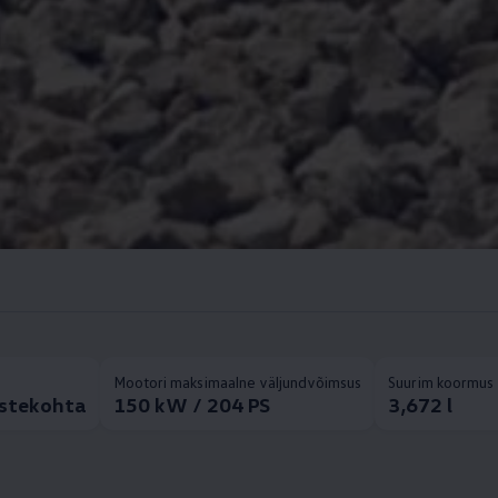
Mootori maksimaalne väljundvõimsus
Suurim koormus 
istekohta
150 kW / 204 PS
3,672 l