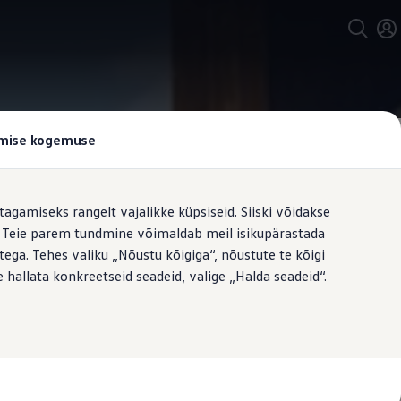
tamise kogemuse
tagamiseks rangelt vajalikke küpsiseid. Siiski võidakse
t. Teie parem tundmine võimaldab meil isikupärastada
ega. Tehes valiku „Nõustu kõigiga“, nõustute te kõigi
 hallata konkreetseid seadeid, valige „Halda seadeid“.
intelligentsete juhiabisüsteemide
ondnimetus. Need süsteemid on