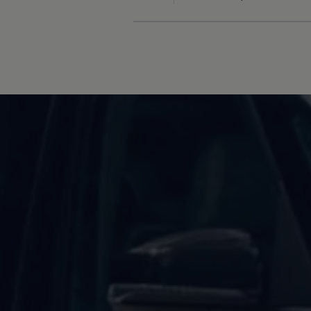
Mootoriõli ja töövedelikud
Veljed ja rehvid
Avarii- ja rikkeabi
Volkswageni teenindus
Lisatarvikud
Sise- ja väliskaitse
Transpordi- ja pagasilahendused
Meelelahutus ja elektroonika
Isikupärastamine
Seinalaadija ja laadimiskaablid
Klienditeave
Ringlussevõtt ja tagastamine
Tagasikutsumiskampaaniad
Hoiatus- ja märgutuled
Teie Volkswageni uusimad tarkvaravärskendus
Teie Volkswageni uusimad tarkvaravärskendus
Digitaalne juhend
myVolkswagen
Takata turvapadja ohutusalane tagasikutsumine