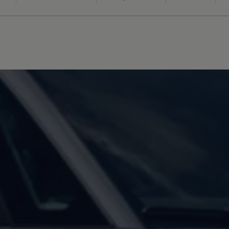
ed
ed