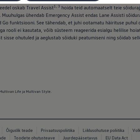
a kiirushoidiku ACC, rajahoidmisabilise Lane Assist ja ümberreas
1, 3
eedel oskab Travel Assist
hoida teid automaatselt teie sõiduraja
. Muuhulgas ühendab Emergency Assist endas Lane Assisti sõidura
 Go funktsiooni. See tähendab, et juhi ootamatu häirituse puhul 
ga rooli ei kasutata, võib süsteem reageerida esialgu helilise hoiat
t sisse ohutuled ja aeglustab sõiduki peatumiseni ning sõidab sell
ultivan Life ja Multivan Style.
Õiguslik teade
Privaatsuspoliitika
Liiklusohutuse poliitika
Vol
eade
Toodete ohutusteave
Juurdepääsetavus
EU Data Act