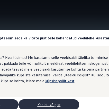
IQ.Drive
pteerimisega käivitate just teile kohandatud veebilehe külas
ks? Hea küsimus! Me kasutame selle veebisaidi täieliku toimimise 
, et pakkuda teile võimalikult meeldivat veebilehitsemiskogemus
t
maanteel
 jagada teavet meie veebisaidi kasutamise kohta ka oma partnerit
vajalike küpsiste kasutamise, valige „Keeldu kõigist“. Kui soovite
 küpsise kohta, leiate meie
küpsisepoliitikast
.
ks – eriti teel olles. Seda seetõttu, et sõiduk on nüüd varustatud 
kõigi omavahel või teiste liiklejatega suhtlevate süsteemide ko
mse sõitmise suunas.
a
Keeldu kõigist