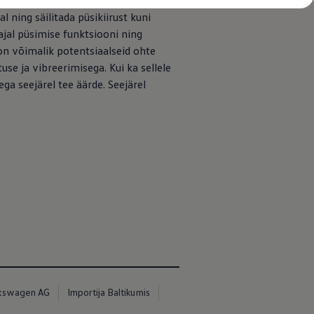
tumisabi Side Assist funktsioonid.
l ning säilitada püsikiirust kuni
jal püsimise funktsiooni ning
on võimalik potentsiaalseid ohte
use ja vibreerimisega. Kui ka sellele
ega seejärel tee äärde. Seejärel
kswagen AG
Importija Baltikumis