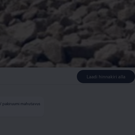
Laadi hinnakiri alla
/ pakiruumi mahutavus