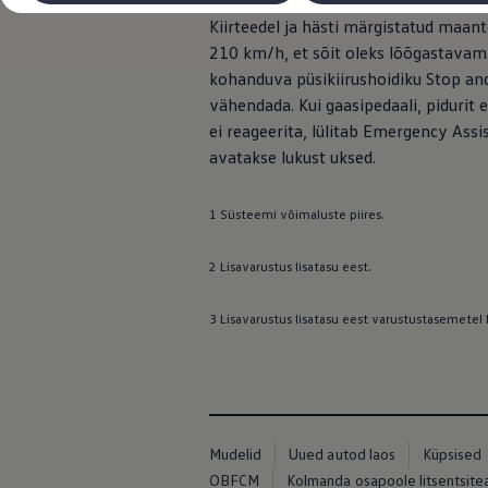
Travel Assist ühendab endas kohanduv
Laadimine ja sõiduulatus
Kiirteedel ja hästi märgistatud maant
Tehnoloogia ja arendus
Üleminek e-mobiilsusele
210 km/h, et sõit oleks lõõgastavam
Jätkusuutlikkus
kohanduva püsikiirushoidiku Stop and
Elektrisõidukid töökojas: lõpp õlivahetustele
vähendada. Kui gaasipedaali, pidurit e
ID. tarkvarauuendus*
Elektriautode tarneajad
ei reageerita, lülitab Emergency Assis
Ühenduvus
avatakse lukust uksed.
VW Connect
Kõik teenused
Aktiveerimine
1 Süsteemi võimaluste piires.
VW Connect teie ID. jaoks.
Car-Net
App-Connect
2 Lisavarustus lisatasu eest.
Upgrades
We Charge
3 Lisavarustus lisatasu eest varustustasemetel M
Fleet Interface Data
Volkswagenist
Saa rohkem
Uudised
Lisavarustus ja teenindus
Teenindus ja varuosad
Volkswageni eelised
Mudelid
Uued autod laos
Küpsised
Ülevaatus
Remont ja kontroll
OBFCM
Kolmanda osapoole litsentsit