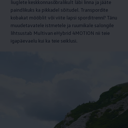
liuglete keskkonnasõbralikult läbi linna ja jääte
paindlikuks ka pikkadel sõitudel. Transpordite
kobakat mööblit või viite lapsi sporditrenni? Tänu
muudetavatele istmetele ja ruumikale salongile
lihtsustab Multivan eHybrid 4MOTION nii teie
igapäevaelu kui ka teie seiklusi.