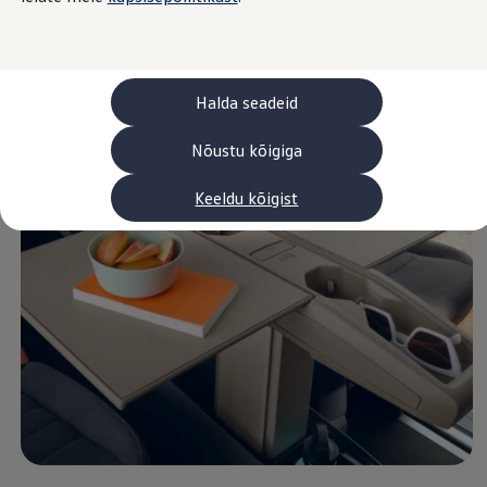
Laadimine ja sõiduulatus
Tehnoloogia ja arendus
Üleminek e-mobiilsusele
Jätkusuutlikkus
Elektrisõidukid töökojas: lõpp õlivahetustele
Halda seadeid
ID. tarkvarauuendus*
Elektriautode tarneajad
Ühenduvus
Nõustu kõigiga
VW Connect
Kõik teenused
Keeldu kõigist
Aktiveerimine
VW Connect teie ID. jaoks.
Car-Net
App-Connect
Upgrades
We Charge
Fleet Interface Data
Volkswagenist
Saa rohkem
Uudised
Lisavarustus ja teenindus
Teenindus ja varuosad
Volkswageni eelised
Ülevaatus
Remont ja kontroll