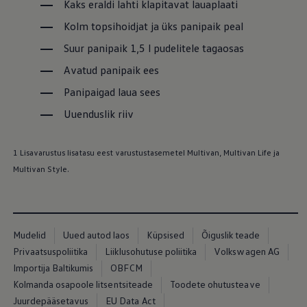
Kaks eraldi lahti klapitavat lauaplaati
Kolm topsihoidjat ja üks panipaik peal
Suur panipaik 1,5 l pudelitele tagaosas
Avatud panipaik ees
Panipaigad laua sees
Uuenduslik riiv
1 Lisavarustus lisatasu eest varustustasemetel Multivan, Multivan Life ja
Multivan Style.
Mudelid
Uued autod laos
Küpsised
Õiguslik teade
Privaatsuspoliitika
Liiklusohutuse poliitika
Volkswagen AG
Importija Baltikumis
OBFCM
Kolmanda osapoole litsentsiteade
Toodete ohutusteave
Juurdepääsetavus
EU Data Act