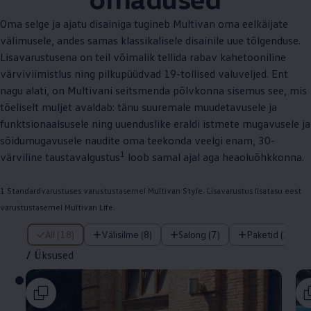
Oma selge ja ajatu disainiga tugineb Multivan oma eelkäijate
välimusele, andes samas klassikalisele disainile uue tõlgenduse.
Lisavarustusena on teil võimalik tellida rabav kahetooniline
värviviimistlus ning pilkupüüdvad 19-tollised valuveljed. Ent
nagu alati, on Multivani seitsmenda põlvkonna sisemus see, mis
tõeliselt muljet avaldab: tänu suuremale muudetavusele ja
funktsionaalsusele ning uuenduslike eraldi istmete mugavusele ja
sõidumugavusele naudite oma teekonda veelgi enam, 30-
1
värviline taustavalgustus
loob samal ajal aga heaoluõhkkonna.
1 Standardvarustuses varustustasemel Multivan Style. Lisavarustus lisatasu eest
varustustasemel Multivan Life.
/ Üksused
All (18)
Välisilme (8)
Salong (7)
Paketid (1)
/
Üksused