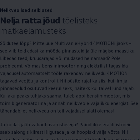
Nelikveolised seiklused
Nelja ratta jõud
tõelisteks
matkaelamusteks
Sõidutee lõpp? Mitte uue Multivan eHybrid 4MOTIONi jaoks –
see viib teid edasi ka mööda pinnasteid ja üle mägise maastiku.
Libedad teed, kruusarajad või mudased heinamaad? Pole
probleemi. Võimas bensiinimootor ning elektrilist tagasilda
vajadusel automaatselt tööle rakendav nelikvedu 4MOTION
tagavad veojõu ja kontrolli. Nii püsite rajal ka siis, kui ilm ja
pinnaseolud osutuvad keeruliseks, näiteks kui talvel lund sajab.
Kui aku peaks tühjaks saama, tuleb appi bensiinimootor, mis
toimib generaatorina ja annab nelikveole vajalikku energiat. See
tähendab, et nelikvedu on teil vajadusel alati olemas!
Ja kuidas jääb vabaõhuvarustusega? Paindlikke eraldi istmeid
saab salongis kiiresti liigutada ja ka hoopiski välja võtta. Nii
saate luua vähese ajaga rohkem ruumi, ükskõik, kas seda on vaja