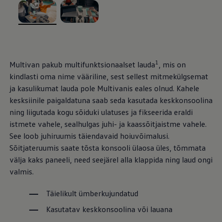
Mootoriõli ja töövedelikud
Veljed ja rehvid
Avarii- ja rikkeabi
, /
, /
Volkswageni teenindus
Lisatarvikud
Sise- ja väliskaitse
Transpordi- ja pagasilahendused
1
Multivan pakub multifunktsionaalset lauda
, mis on
Meelelahutus ja elektroonika
kindlasti oma nime vääriline, sest sellest mitmekülgsemat
Isikupärastamine
Seinalaadija ja laadimiskaablid
ja kasulikumat lauda pole Multivanis eales olnud. Kahele
Klienditeave
kesksiinile paigaldatuna saab seda kasutada keskkonsoolina
Ringlussevõtt ja tagastamine
ning liigutada kogu sõiduki ulatuses ja fikseerida eraldi
Tagasikutsumiskampaaniad
Hoiatus- ja märgutuled
istmete vahele, sealhulgas juhi- ja kaassõitjaistme vahele.
Teie Volkswageni uusimad tarkvaravärskendus
See loob juhiruumis täiendavaid hoiuvõimalusi.
Teie Volkswageni uusimad tarkvaravärskendus
Sõitjateruumis saate tõsta konsooli ülaosa üles, tõmmata
Digitaalne juhend
myVolkswagen
välja kaks paneeli, need seejärel alla klappida ning laud ongi
Takata turvapadja ohutusalane tagasikutsumine
valmis.
Täielikult ümberkujundatud
Kasutatav keskkonsoolina või lauana