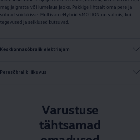
mägijalgratta või lumelaua jaoks. Pakkige lihtsalt oma pere ja
sõbrad sõidukisse: Multivan eHybrid 4MOTION on valmis, kui
tegevused ja seiklused kutsuvad.
Keskkonnasõbralik elektriajam
Peresõbralik liikuvus
Varustuse
tähtsamad
omadused