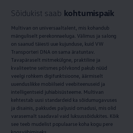
Sõidukist saab
kohtumispaik
Multivan on universaaltalent, mis kohandub
mänguliselt perekonnaeluga. Välimus ja salong
on saanud täiesti uue kujunduse, kuid VW
Transporteri DNA on sama äratuntav.
Tavapäraselt mitmekülgne, praktiline ja
kvaliteetne seitsmes põlvkond pakub nüüd
veelgi rohkem digifunktsioone, äärmiselt
uuenduslikke mobiilseid veebiteenuseid ja
intelligentseid juhiabisüsteeme. Multivan
kehtestab uusi standardeid ka sõidumugavuses
ja disainis, pakkudes paljusid omadusi, mis olid
varasemalt saadaval vaid luksussõidukites. Kõik
see teeb mudelist populaarse koha kogu pere
koosviibimiseks.