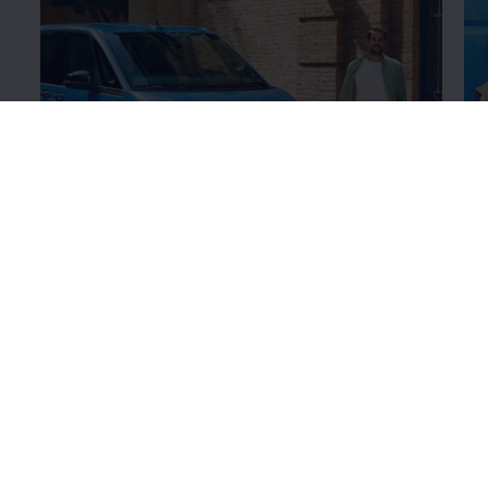
Värviviimistluse
üksikasjad
Ra