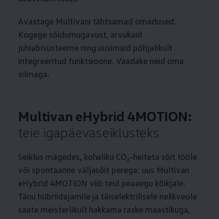
Avastage Multivani tähtsamad omadused.
Kogege sõidumugavust, arvukaid
juhiabisüsteeme ning uusimaid põhjalikult
integreeritud funktsioone. Vaadake neid oma
silmaga.
Multivan eHybrid 4MOTION:
teie igapäevaseiklusteks
Seiklus mägedes, kohaliku CO₂-heiteta sõit tööle
või spontaanne väljasõit perega: uus Multivan
eHybrid 4MOTION viib teid peaaegu kõikjale.
Tänu hübriidajamile ja täiselektrilisele nelikveole
saate meisterlikult hakkama raske maastikuga,