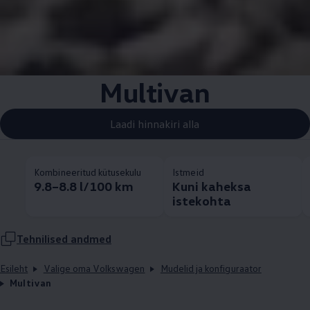
Multivan
Laadi hinnakiri alla
Kombineeritud kütusekulu
Istmeid
9.8–8.8 l/100 km
Kuni kaheksa
istekohta
Tehnilised andmed
Esileht
Valige oma Volkswagen
Mudelid ja konfiguraator
Multivan