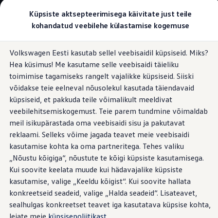
Valige oma Volkswagen
Küpsiste aktsepteerimisega käivitate just teile
Mudelid ja konfiguraator
kohandatud veebilehe külastamise kogemuse
Uus ID. Cross
Konfigureeri
Hüppa
Hüppa
Volkswageni linnamaasturid
Volkswagen Eesti kasutab sellel veebisaidil küpsiseid. Miks?
põhisisu
jaluse
Volkswageni tarbesõidukid. Igaks ülesandeks valmis
Multifunktsionaalne laud
Hea küsimus! Me kasutame selle veebisaidi täieliku
juurde
juurde
Volkswagen laoautode e-pood
Pakkumised ja teenused
toimimise tagamiseks rangelt vajalikke küpsiseid. Siiski
Juubelipakkumine
võidakse teie eelneval nõusolekul kasutada täiendavaid
Autovahetus
küpsiseid, et pakkuda teile võimalikult meeldivat
Garantii
Kokkuklapitav laud ja
Volkswagen laoautode e-pood
veebilehitsemiskogemust. Teie parem tundmine võimaldab
Liising
meil isikupärastada oma veebisaidi sisu ja pakutavat
Tasuta registreerimistasu sinu uuele Volkswagenile!
keskkonsool ühes
reklaami. Selleks võime jagada teavet meie veebisaidi
Tiguani pistikhübriid
Elektriautod ja hübriidautod
kasutamise kohta ka oma partneritega. Tehes valiku
Pistikhübriid
„Nõustu kõigiga“, nõustute te kõigi küpsiste kasutamisega.
Golf eHybrid
Kui soovite keelata muude kui hädavajalike küpsiste
Tiguan eHybrid
Passat eHybrid
kasutamise, valige „Keeldu kõigist“. Kui soovite hallata
Tayron eHybrid
konkreetseid seadeid, valige „Halda seadeid“. Lisateavet,
Touareg eHybrid
sealhulgas konkreetset teavet iga kasutatava küpsise kohta,
Ära iial ütle iial
ID. teadmised
leiate meie
küpsisepoliitikast
.