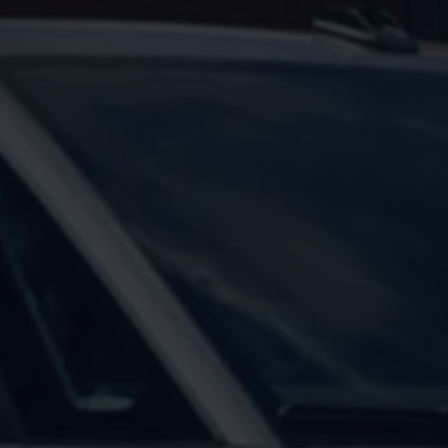
ed
ed