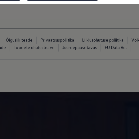
Õiguslik teade
Privaatsuspoliitika
Liiklusohutuse poliitika
Vol
eade
Toodete ohutusteave
Juurdepääsetavus
EU Data Act