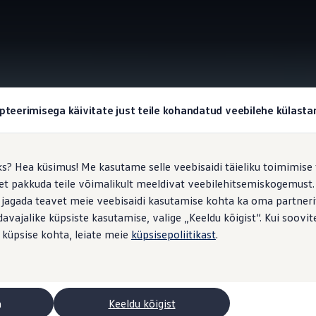
Esiistmed
pteerimisega käivitate just teile kohandatud veebilehe külas
ks? Hea küsimus! Me kasutame selle veebisaidi täieliku toimimise 
, et pakkuda teile võimalikult meeldivat veebilehitsemiskogemus
e
koht istumiseks
 jagada teavet meie veebisaidi kasutamise kohta ka oma partnerit
vajalike küpsiste kasutamise, valige „Keeldu kõigist“. Kui soovite
 küpsise kohta, leiate meie
küpsisepoliitikast
.
7,2 cm kõrgusel. Lisaks lihtsale sisse ja välja pääsemisele tagab 
Seda hindate eriti pikematel sõitudel või kui peate igapäevakasutu
gavam ka teistel viisidel. Mõlemad esiistmed kohanduvad ideaalsel
denurka saab reguleerida. Multivan Life’i ja Multivan Style’i ist
a
Keeldu kõigist