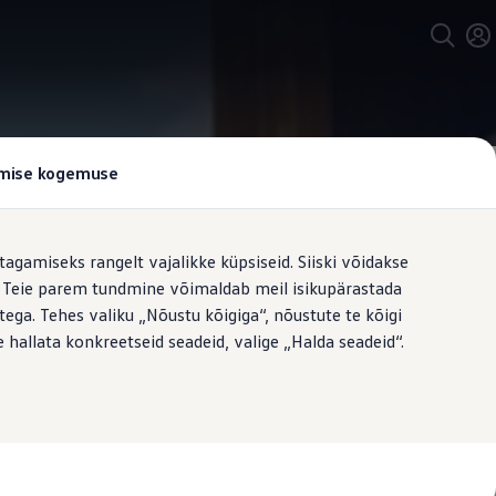
tamise kogemuse
tagamiseks rangelt vajalikke küpsiseid. Siiski võidakse
t. Teie parem tundmine võimaldab meil isikupärastada
ega. Tehes valiku „Nõustu kõigiga“, nõustute te kõigi
 hallata konkreetseid seadeid, valige „Halda seadeid“.
see ka suurepärase vaate. Samuti on
ses sageli sõidukisse sisenema ja
t istuja kehakuju järgi ning istmete
med on varustatud ka mugavate