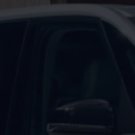
Mootoriõli ja töövedelikud
Veljed ja rehvid
Avarii- ja rikkeabi
Volkswageni teenindus
Lisatarvikud
Sise- ja väliskaitse
Transpordi- ja pagasilahendused
Meelelahutus ja elektroonika
Isikupärastamine
Seinalaadija ja laadimiskaablid
Klienditeave
Ringlussevõtt ja tagastamine
Tagasikutsumiskampaaniad
Hoiatus- ja märgutuled
Teie Volkswageni uusimad tarkvaravärskendus
Teie Volkswageni uusimad tarkvaravärskendus
Digitaalne juhend
myVolkswagen
Takata turvapadja ohutusalane tagasikutsumine