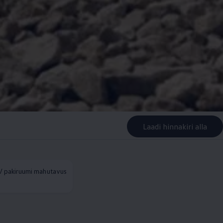
Laadi hinnakiri alla
/ pakiruumi mahutavus