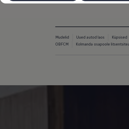
käetugede ja lisafunktsioonidega.
Laadimine ja sõiduulatus
Tehnoloogia ja arendus
Üleminek e-mobiilsusele
Jätkusuutlikkus
Elektrisõidukid töökojas: lõpp õlivahetustele
ID. tarkvarauuendus*
Elektriautode tarneajad
Mudelid
Uued autod laos
Küpsised
Ühenduvus
VW Connect
OBFCM
Kolmanda osapoole litsentsit
Kõik teenused
Aktiveerimine
VW Connect teie ID. jaoks.
Car-Net
App-Connect
Upgrades
We Charge
Fleet Interface Data
Volkswagenist
Saa rohkem
Uudised
Lisavarustus ja teenindus
Teenindus ja varuosad
Volkswageni eelised
Ülevaatus
Remont ja kontroll