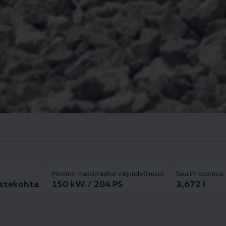
Mootori maksimaalne väljundvõimsus
Suurim koormus 
istekohta
150 kW / 204 PS
3,672 l