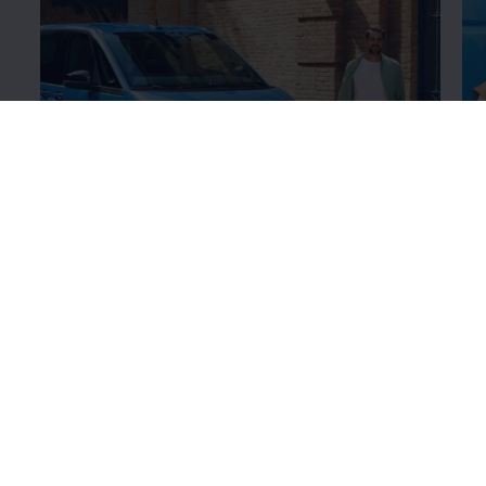
Värviviimistluse
üksikasjad
Ra