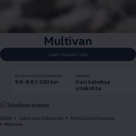
Multivan
Laadi hinnakiri alla
Kombineeritud kütusekulu
Istmeid
9.8–8.8 l/100 km
Kuni kaheksa
istekohta
Tehnilised andmed
Esileht
Valige oma Volkswagen
Mudelid ja konfiguraator
Multivan