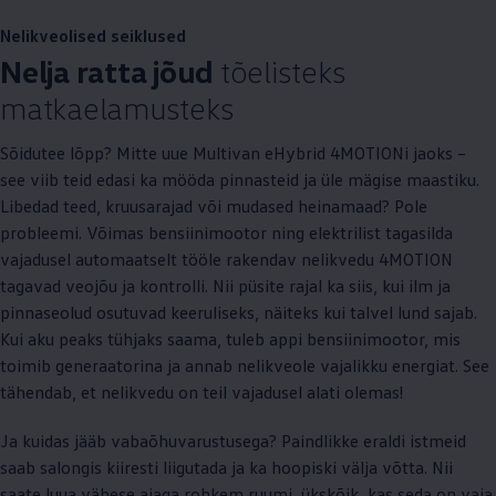
Nelikveolised seiklused
Nelja ratta jõud
tõelisteks
matkaelamusteks
Sõidutee lõpp? Mitte uue Multivan eHybrid 4MOTIONi jaoks –
see viib teid edasi ka mööda pinnasteid ja üle mägise maastiku.
Libedad teed, kruusarajad või mudased heinamaad? Pole
probleemi. Võimas bensiinimootor ning elektrilist tagasilda
vajadusel automaatselt tööle rakendav nelikvedu 4MOTION
tagavad veojõu ja kontrolli. Nii püsite rajal ka siis, kui ilm ja
pinnaseolud osutuvad keeruliseks, näiteks kui talvel lund sajab.
Kui aku peaks tühjaks saama, tuleb appi bensiinimootor, mis
toimib generaatorina ja annab nelikveole vajalikku energiat. See
tähendab, et nelikvedu on teil vajadusel alati olemas!
Ja kuidas jääb vabaõhuvarustusega? Paindlikke eraldi istmeid
saab salongis kiiresti liigutada ja ka hoopiski välja võtta. Nii
saate luua vähese ajaga rohkem ruumi, ükskõik, kas seda on vaja