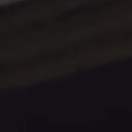
Mootoriõli ja töövedelikud
Veljed ja rehvid
Avarii- ja rikkeabi
Volkswageni teenindus
Lisatarvikud
Sise- ja väliskaitse
Transpordi- ja pagasilahendused
Meelelahutus ja elektroonika
Isikupärastamine
Seinalaadija ja laadimiskaablid
Klienditeave
Ringlussevõtt ja tagastamine
Tagasikutsumiskampaaniad
Hoiatus- ja märgutuled
Teie Volkswageni uusimad tarkvaravärskendus
Teie Volkswageni uusimad tarkvaravärskendus
Digitaalne juhend
myVolkswagen
Takata turvapadja ohutusalane tagasikutsumine