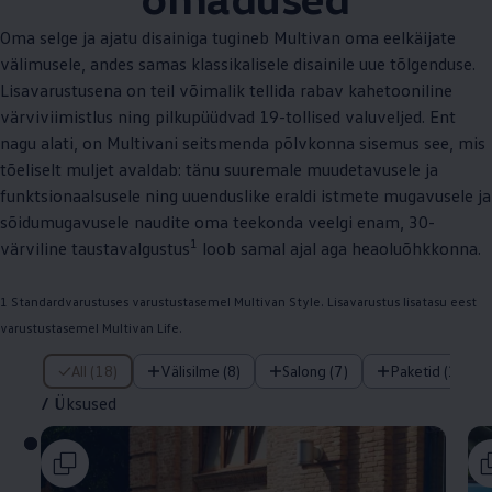
Oma selge ja ajatu disainiga tugineb Multivan oma eelkäijate
välimusele, andes samas klassikalisele disainile uue tõlgenduse.
Lisavarustusena on teil võimalik tellida rabav kahetooniline
värviviimistlus ning pilkupüüdvad 19-tollised valuveljed. Ent
nagu alati, on Multivani seitsmenda põlvkonna sisemus see, mis
tõeliselt muljet avaldab: tänu suuremale muudetavusele ja
funktsionaalsusele ning uuenduslike eraldi istmete mugavusele ja
sõidumugavusele naudite oma teekonda veelgi enam, 30-
1
värviline taustavalgustus
loob samal ajal aga heaoluõhkkonna.
1 Standardvarustuses varustustasemel Multivan Style. Lisavarustus lisatasu eest
varustustasemel Multivan Life.
/ Üksused
All (18)
Välisilme (8)
Salong (7)
Paketid (1)
/
Üksused