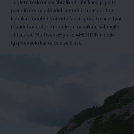
liuglete keskkonnasõbralikult läbi linna ja jääte
paindlikuks ka pikkadel sõitudel. Transpordite
kobakat mööblit või viite lapsi sporditrenni? Tänu
muudetavatele istmetele ja ruumikale salongile
lihtsustab Multivan eHybrid 4MOTION nii teie
igapäevaelu kui ka teie seiklusi.