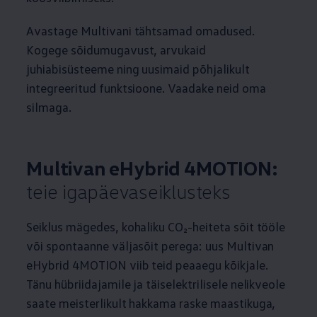
Avastage Multivani tähtsamad omadused.
Kogege sõidumugavust, arvukaid
juhiabisüsteeme ning uusimaid põhjalikult
integreeritud funktsioone. Vaadake neid oma
silmaga.
Multivan eHybrid 4MOTION:
teie igapäevaseiklusteks
Seiklus mägedes, kohaliku CO₂-heiteta sõit tööle
või spontaanne väljasõit perega: uus Multivan
eHybrid 4MOTION viib teid peaaegu kõikjale.
Tänu hübriidajamile ja täiselektrilisele nelikveole
saate meisterlikult hakkama raske maastikuga,