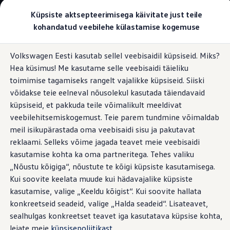
Valige oma Volkswagen
Küpsiste aktsepteerimisega käivitate just teile
Mudelid ja konfiguraator
kohandatud veebilehe külastamise kogemuse
Uus ID. Cross
Konfigureeri
Hüppa
Hüppa
Volkswageni linnamaasturid
Volkswagen Eesti kasutab sellel veebisaidil küpsiseid. Miks?
põhisisu
jaluse
Volkswageni tarbesõidukid. Igaks ülesandeks valmis
Liugaknad
Hea küsimus! Me kasutame selle veebisaidi täieliku
juurde
juurde
Volkswagen laoautode e-pood
Pakkumised ja teenused
toimimise tagamiseks rangelt vajalikke küpsiseid. Siiski
Juubelipakkumine
võidakse teie eelneval nõusolekul kasutada täiendavaid
Autovahetus
küpsiseid, et pakkuda teile võimalikult meeldivat
Garantii
Tuul sasib teie juukseid
Volkswagen laoautode e-pood
veebilehitsemiskogemust. Teie parem tundmine võimaldab
Liising
meil isikupärastada oma veebisaidi sisu ja pakutavat
Tasuta registreerimistasu sinu uuele Volkswagenile!
millal iganes soovite
reklaami. Selleks võime jagada teavet meie veebisaidi
Tiguani pistikhübriid
Elektriautod ja hübriidautod
kasutamise kohta ka oma partneritega. Tehes valiku
Pistikhübriid
„Nõustu kõigiga“, nõustute te kõigi küpsiste kasutamisega.
Golf eHybrid
Nautige värsket õhku: mõlemale lükanduksele on
Kui soovite keelata muude kui hädavajalike küpsiste
Tiguan eHybrid
lisavarustusena saadaval liugaknad, mida tänu uutele
Passat eHybrid
kasutamise, valige „Keeldu kõigist“. Kui soovite hallata
käepidemetele on nüüd veelgi lihtsam avada. See tähendab,
Tayron eHybrid
konkreetseid seadeid, valige „Halda seadeid“. Lisateavet,
Touareg eHybrid
et sõitjateruumis viibijad saavad soovi korral alati värsket
sealhulgas konkreetset teavet iga kasutatava küpsise kohta,
Ära iial ütle iial
õhku.
ID. teadmised
leiate meie
küpsisepoliitikast
.