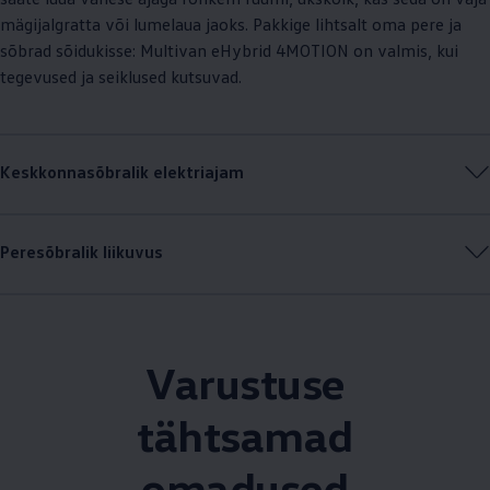
mägijalgratta või lumelaua jaoks. Pakkige lihtsalt oma pere ja
sõbrad sõidukisse: Multivan eHybrid 4MOTION on valmis, kui
tegevused ja seiklused kutsuvad.
Keskkonnasõbralik elektriajam
Peresõbralik liikuvus
Varustuse
tähtsamad
omadused