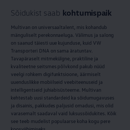
Sõidukist saab
kohtumispaik
Multivan on universaaltalent, mis kohandub
mänguliselt perekonnaeluga. Välimus ja salong
on saanud täiesti uue kujunduse, kuid VW
Transporteri DNA on sama äratuntav.
Tavapäraselt mitmekülgne, praktiline ja
kvaliteetne seitsmes põlvkond pakub nüüd
veelgi rohkem digifunktsioone, äärmiselt
uuenduslikke mobiilseid veebiteenuseid ja
intelligentseid juhiabisüsteeme. Multivan
kehtestab uusi standardeid ka sõidumugavuses
ja disainis, pakkudes paljusid omadusi, mis olid
varasemalt saadaval vaid luksussõidukites. Kõik
see teeb mudelist populaarse koha kogu pere
koosviibimiseks.