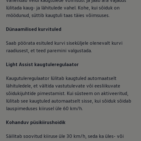
vähendab veidi kaugtulede võimsust ja jääb ära vajadus
lülitada kaug- ja lähitulede vahel. Kohe, kui sõiduk on
möödunud, süttib kaugtuli taas täies võimsuses.
Dünaamilised kurvituled
Saab pöörata esituled kurvi siseküljele olenevalt kurvi
raadiusest, et teed paremini valgustada.
Light Assist kaugtuleregulaator
Kaugutuleregulaator lülitab kaugtuled automaatselt
lähituledele, et vältida vastutulevate või eesliikuvate
sõidukijuhtide pimestamist. Kui süsteem on aktiveeritud,
lülitab see kaugtuled automaatselt sisse, kui sõiduk sõidab
lauspimeduses kiirusel üle 60 km/h.
Kohanduv püsikiirushoidik
Säilitab soovitud kiiruse üle 30 km/h, seda ka üles- või