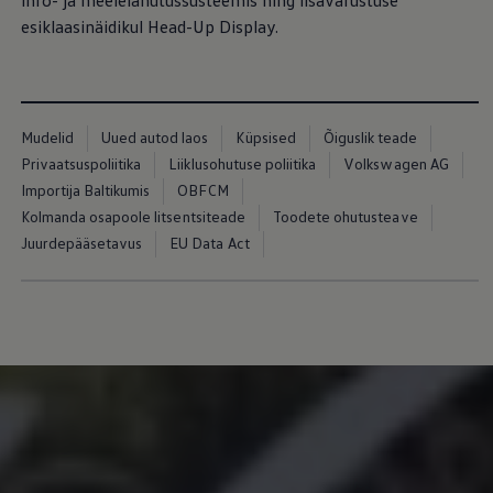
info- ja meelelahutussüsteemis ning lisavarustuse
esiklaasinäidikul Head-Up Display.
Mudelid
Uued autod laos
Küpsised
Õiguslik teade
Privaatsuspoliitika
Liiklusohutuse poliitika
Volkswagen AG
Importija Baltikumis
OBFCM
Kolmanda osapoole litsentsiteade
Toodete ohutusteave
Juurdepääsetavus
EU Data Act