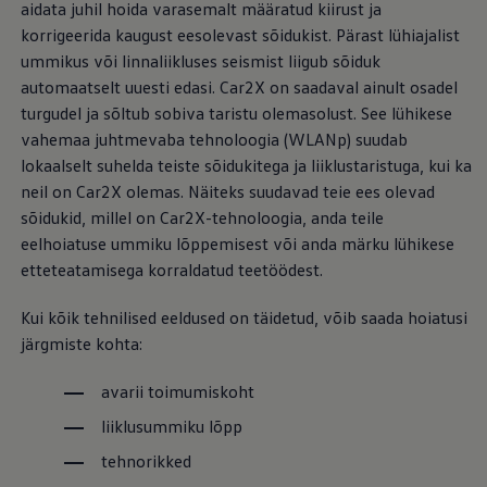
aidata juhil hoida varasemalt määratud kiirust ja
korrigeerida kaugust eesolevast sõidukist. Pärast lühiajalist
ummikus või linnaliikluses seismist liigub sõiduk
automaatselt uuesti edasi. Car2X on saadaval ainult osadel
turgudel ja sõltub sobiva taristu olemasolust. See lühikese
vahemaa juhtmevaba tehnoloogia (WLANp) suudab
lokaalselt suhelda teiste sõidukitega ja liiklustaristuga, kui ka
neil on Car2X olemas. Näiteks suudavad teie ees olevad
sõidukid, millel on Car2X-tehnoloogia, anda teile
eelhoiatuse ummiku lõppemisest või anda märku lühikese
etteteatamisega korraldatud teetöödest.
Kui kõik tehnilised eeldused on täidetud, võib saada hoiatusi
järgmiste kohta:
avarii toimumiskoht
liiklusummiku lõpp
tehnorikked