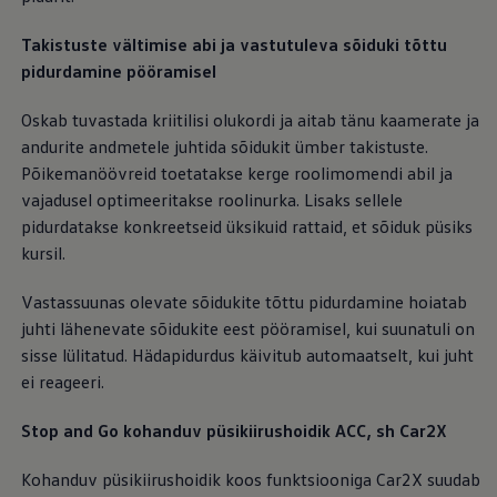
Mootoriõli ja töövedelikud
Veljed ja rehvid
Takistuste vältimise abi ja vastutuleva sõiduki tõttu
Avarii- ja rikkeabi
pidurdamine pööramisel
Volkswageni teenindus
Lisatarvikud
Sise- ja väliskaitse
Oskab tuvastada kriitilisi olukordi ja aitab tänu kaamerate ja
Transpordi- ja pagasilahendused
andurite andmetele juhtida sõidukit ümber takistuste.
Meelelahutus ja elektroonika
Isikupärastamine
Põikemanöövreid toetatakse kerge roolimomendi abil ja
Seinalaadija ja laadimiskaablid
vajadusel optimeeritakse roolinurka. Lisaks sellele
Klienditeave
pidurdatakse konkreetseid üksikuid rattaid, et sõiduk püsiks
Ringlussevõtt ja tagastamine
Tagasikutsumiskampaaniad
kursil.
Hoiatus- ja märgutuled
Teie Volkswageni uusimad tarkvaravärskendus
Vastassuunas olevate sõidukite tõttu pidurdamine hoiatab
Teie Volkswageni uusimad tarkvaravärskendus
juhti lähenevate sõidukite eest pööramisel, kui suunatuli on
Digitaalne juhend
myVolkswagen
sisse lülitatud. Hädapidurdus käivitub automaatselt, kui juht
Takata turvapadja ohutusalane tagasikutsumine
ei reageeri.
Stop and Go kohanduv püsikiirushoidik ACC, sh Car2X
Kohanduv püsikiirushoidik koos funktsiooniga Car2X suudab