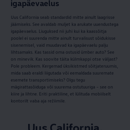
igapäevaelus
Uus California seab standardid mitte ainult laagrisse
jäämiseks. See avaldab muljet ka arukate uuendustega
igapäevaelus. Liuguksed nii juhi kui ka kaassõitja
poolel ei suurenda mitte ainult turvalisust sõidukisse
sisenemisel, vaid muudavad ka igapäevaelu palju
lihtsamaks. Kas tassid oma ostusid ümber auto? See
on minevik. Kas soovite täita külmkappi otse väljast?
Pole probleem. Kergemad üksikistmed sõitjateruumis,
mida saab eraldi liigutada või eemaldada suuremate
esemete transportimiseks? Olgu tegu
mägirattasõiduga või suurema ostutuuriga – see on
kiire ja lihtne. Eriti praktiline, et lülituda mobiilselt
kontorilt vaba aja režiimile.
Uus California.