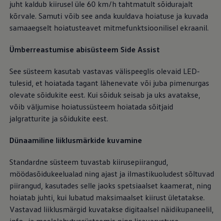
juht kaldub kiirusel üle 60 km/h tahtmatult sõidurajalt
kõrvale. Samuti võib see anda kuuldava hoiatuse ja kuvada
samaaegselt hoiatusteavet mitmefunktsioonilisel ekraanil.
Ümberreastumise abisüsteem Side Assist
See süsteem kasutab vastavas välispeeglis olevaid LED-
tulesid, et hoiatada tagant lähenevate või juba pimenurgas
olevate sõidukite eest. Kui sõiduk seisab ja uks avatakse,
võib väljumise hoiatussüsteem hoiatada sõitjaid
jalgratturite ja sõidukite eest.
Dünaamiline liiklusmärkide kuvamine
Standardne süsteem tuvastab kiirusepiirangud,
möödasõidukeelualad ning ajast ja ilmastikuoludest sõltuvad
piirangud, kasutades selle jaoks spetsiaalset kaamerat, ning
hoiatab juhti, kui lubatud maksimaalset kiirust ületatakse.
Vastavad liiklusmärgid kuvatakse digitaalsel näidikupaneelil,