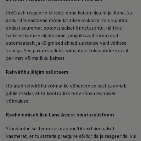
PreCrash reageerib kiiresti, enne kui on liiga hilja. Kohe, kui
andurid tuvastavad mõne kriitilise olukorra, mis kujutab
endast suuremat potentsiaalset õnnetusohtu, näiteks
hädaseiskamise algatamine, pingulduvad turvavööd
automaatselt ja külgmised aknad suletakse vaid väikese
vahega. See pakub sõidukis viibijatele kokkupõrke korral
parimat võimalikku kaitset.
Rehvirõhu jälgimissüsteem
Hoiatab rehvirõhu võimaliku vähenemise eest ja annab
juhile märku, et ta kontrolliks rehvirõhku esimesel
võimalusel.
Reahoidmisabilise Lane Assist hoiatussüsteem
Standardne süsteem kasutab multifunktsionaalset
kaamerat, et tuvastada praegune sõidurida ja reageerida, kui