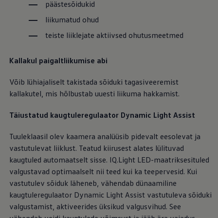
päästesõidukid
liikumatud ohud
teiste liiklejate aktiivsed ohutusmeetmed
Kallakul paigaltliikumise abi
Võib lühiajaliselt takistada sõiduki tagasiveeremist
kallakutel, mis hõlbustab uuesti liikuma hakkamist.
Täiustatud kaugtuleregulaator Dynamic Light Assist
Tuuleklaasil olev kaamera analüüsib pidevalt eesolevat ja
vastutulevat liiklust. Teatud kiirusest alates lülituvad
kaugtuled automaatselt sisse. IQ.Light LED-maatriksesituled
valgustavad optimaalselt nii teed kui ka teepervesid. Kui
vastutulev sõiduk läheneb, vähendab dünaamiline
kaugtuleregulaator Dynamic Light Assist vastutuleva sõiduki
valgustamist, aktiveerides üksikud valgusvihud. See