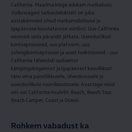
California. Maailma kõige edukam matkabuss
Volkswageni tarbesõidukitelt on juba
aastakümneid olnud matkamobiilsuse ja
igapäevase kasutatavuse sümbol. Uue California
eesmärk seda pärandit jätkata. Uuenduslikud
kontseptsioonid, uus platvorm, uus
salongikontseptsioon ja uued funktsioonid – uus
California tähendab uudsemat
kämpingukogemust ja igapäevast kasulikkust
tänu oma paindlikkusele, ühenduvusele ja
uuenduslikule ruumikasutusele. Avastage nüüd
viis uut California mudelit: Beach, Beach Tour,
Beach Camper, Coast ja Ocean.
Rohkem vabadust ka