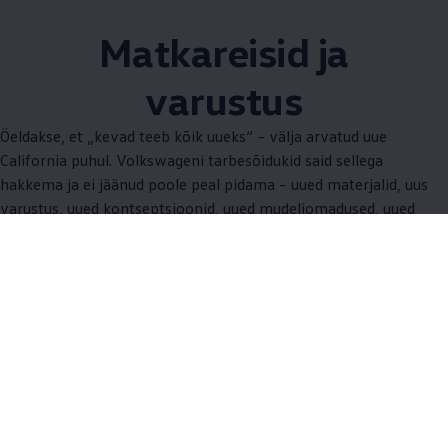
Matkareisid ja
varustus
Öeldakse, et „kevad teeb kõik uueks“ – välja arvatud uue
California puhul. Volkswageni tarbesõidukid said sellega
hakkema ja ei jäänud poole peal pidama – uued materjalid, uus
varustus, uued kontseptsioonid, uued mudeliomadused, uued
funktsioonid ja palju muud. Avastage matkamine ja andke
igapäevaelule uus definitsioon – juba nüüd. Uue Californiaga.
/ Üksused
All (8)
Elamine ja magamine (5)
Välisilme (3)
/
Üksused