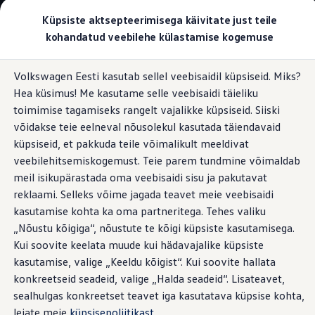
Valige oma Volkswagen
Küpsiste aktsepteerimisega käivitate just teile
Mudelid ja konfiguraator
kohandatud veebilehe külastamise kogemuse
Uus ID. Cross
Konfigureeri
Hüppa
Hüppa
Volkswageni linnamaasturid
Volkswagen Eesti kasutab sellel veebisaidil küpsiseid. Miks?
põhisisu
jaluse
Volkswageni tarbesõidukid. Igaks ülesandeks valmis
Juhiabisüsteemid
Hea küsimus! Me kasutame selle veebisaidi täieliku
juurde
juurde
Volkswagen laoautode e-pood
Pakkumised ja teenused
toimimise tagamiseks rangelt vajalikke küpsiseid. Siiski
Juubelipakkumine
võidakse teie eelneval nõusolekul kasutada täiendavaid
Autovahetus
küpsiseid, et pakkuda teile võimalikult meeldivat
Garantii
Mugav sõitmine
Volkswagen laoautode e-pood
veebilehitsemiskogemust. Teie parem tundmine võimaldab
Liising
meil isikupärastada oma veebisaidi sisu ja pakutavat
Tasuta registreerimistasu sinu uuele Volkswagenile!
rohkem lõdvestunud
reklaami. Selleks võime jagada teavet meie veebisaidi
Tiguani pistikhübriid
Elektriautod ja hübriidautod
kasutamise kohta ka oma partneritega. Tehes valiku
saabumiseks
Pistikhübriid
„Nõustu kõigiga“, nõustute te kõigi küpsiste kasutamisega.
Golf eHybrid
Kui soovite keelata muude kui hädavajalike küpsiste
Tiguan eHybrid
Passat eHybrid
kasutamise, valige „Keeldu kõigist“. Kui soovite hallata
Uus California on oma eelkäijatest veelgi mugavam. Kokku
Tayron eHybrid
konkreetseid seadeid, valige „Halda seadeid“. Lisateavet,
Touareg eHybrid
on selles üle 25 juhiabisüsteemi. Nende hulka kuuluvad
sealhulgas konkreetset teavet iga kasutatava küpsise kohta,
Ära iial ütle iial
mitmesugused parkimise abisüsteemid ja muud
ID. teadmised
leiate meie
küpsisepoliitikast
.