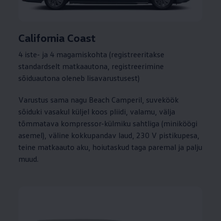
California Coast
4 iste- ja 4 magamiskohta (registreeritakse
standardselt matkaautona, registreerimine
sõiduautona oleneb lisavarustusest)
Varustus sama nagu Beach Camperil, suveköök
sõiduki vasakul küljel koos pliidi, valamu, välja
tõmmatava kompressor-külmiku sahtliga (miniköögi
asemel), väline kokkupandav laud, 230 V pistikupesa,
teine matkaauto aku, hoiutaskud taga paremal ja palju
muud.