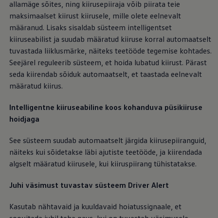
allamäge sõites, ning kiirusepiiraja võib piirata teie
maksimaalset kiirust kiirusele, mille olete eelnevalt
määranud. Lisaks sisaldab süsteem intelligentset
kiiruseabilist ja suudab määratud kiiruse korral automaatselt
tuvastada liiklusmärke, näiteks teetööde tegemise kohtades.
Seejärel reguleerib süsteem, et hoida lubatud kiirust. Pärast
seda kiirendab sõiduk automaatselt, et taastada eelnevalt
määratud kiirus.
Intelligentne kiiruseabiline koos kohanduva püsikiiruse
hoidjaga
See süsteem suudab automaatselt järgida kiirusepiiranguid,
näiteks kui sõidetakse läbi ajutiste teetööde, ja kiirendada
algselt määratud kiirusele, kui kiiruspiirang tühistatakse.
Juhi väsimust tuvastav süsteem Driver Alert
Kasutab nähtavaid ja kuuldavaid hoiatussignaale, et