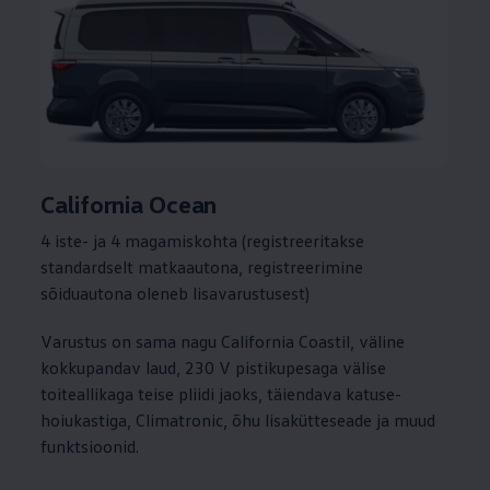
California Ocean
4 iste- ja 4 magamiskohta (registreeritakse
standardselt matkaautona, registreerimine
sõiduautona oleneb lisavarustusest)
Varustus on sama nagu California Coastil, väline
kokkupandav laud, 230 V pistikupesaga välise
toiteallikaga teise pliidi jaoks, täiendava katuse-
hoiukastiga, Climatronic, õhu lisakütteseade ja muud
funktsioonid.