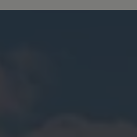
Mootoriõli ja töövedelikud
Veljed ja rehvid
Avarii- ja rikkeabi
Volkswageni teenindus
Lisatarvikud
Sise- ja väliskaitse
Transpordi- ja pagasilahendused
Meelelahutus ja elektroonika
Isikupärastamine
Seinalaadija ja laadimiskaablid
Klienditeave
Ringlussevõtt ja tagastamine
Tagasikutsumiskampaaniad
Hoiatus- ja märgutuled
Teie Volkswageni uusimad tarkvaravärskendus
Teie Volkswageni uusimad tarkvaravärskendus
Digitaalne juhend
myVolkswagen
Takata turvapadja ohutusalane tagasikutsumine