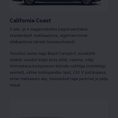
California Coast
4 iste- ja 4 magamiskohta (registreeritakse
standardselt matkaautona, registreerimine
sõiduautona oleneb lisavarustusest)
Varustus sama nagu Beach Camperil, suveköök
sõiduki vasakul küljel koos pliidi, valamu, välja
tõmmatava kompressor-külmiku sahtliga (miniköögi
asemel), väline kokkupandav laud, 230 V pistikupesa,
teine matkaauto aku, hoiutaskud taga paremal ja palju
muud.