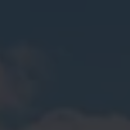
Mootoriõli ja töövedelikud
Veljed ja rehvid
Avarii- ja rikkeabi
Volkswageni teenindus
Lisatarvikud
Sise- ja väliskaitse
Transpordi- ja pagasilahendused
Meelelahutus ja elektroonika
Isikupärastamine
Seinalaadija ja laadimiskaablid
Klienditeave
Ringlussevõtt ja tagastamine
Tagasikutsumiskampaaniad
Hoiatus- ja märgutuled
Teie Volkswageni uusimad tarkvaravärskendus
Teie Volkswageni uusimad tarkvaravärskendus
Digitaalne juhend
myVolkswagen
Takata turvapadja ohutusalane tagasikutsumine