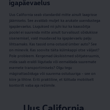
igapäevaelus
Uus California seab standardid mitte ainult laagrisse
jäämiseks. See avaldab muljet ka arukate uuendustega
igapäevaelus. Liuguksed nii juhi kui ka kaassõitja
poolel ei suurenda mitte ainult turvalisust sõidukisse
sisenemisel, vaid muudavad ka igapäevaelu palju
lihtsamaks. Kas tassid oma ostusid ümber auto? See
on minevik. Kas soovite täita külmkappi otse väljast?
Pole probleem. Kergemad üksikistmed sõitjateruumis,
mida saab eraldi liigutada või eemaldada suuremate
esemete transportimiseks? Olgu tegu
mägirattasõiduga või suurema ostutuuriga – see on
kiire ja lihtne. Eriti praktiline, et lülituda mobiilselt
kontorilt vaba aja režiimile.
Uus California.