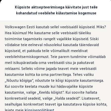
Valige oma Volkswagen
Küpsiste aktsepteerimisega käivitate just teile
Mudelid ja konfiguraator
kohandatud veebilehe külastamise kogemuse
Uus ID. Cross
Konfigureeri
Hüppa
Hüppa
Volkswageni linnamaasturid
Volkswagen Eesti kasutab sellel veebisaidil küpsiseid. Miks?
põhisisu
jaluse
Volkswageni tarbesõidukid. Igaks ülesandeks valmis
Volkswageni rakendus
Hea küsimus! Me kasutame selle veebisaidi täieliku
juurde
juurde
Volkswagen laoautode e-pood
Pakkumised ja teenused
toimimise tagamiseks rangelt vajalikke küpsiseid. Siiski
Juubelipakkumine
võidakse teie eelneval nõusolekul kasutada täiendavaid
Autovahetus
küpsiseid, et pakkuda teile võimalikult meeldivat
Garantii
Teie Volkswageni
Volkswagen laoautode e-pood
veebilehitsemiskogemust. Teie parem tundmine võimaldab
Liising
meil isikupärastada oma veebisaidi sisu ja pakutavat
Tasuta registreerimistasu sinu uuele Volkswagenile!
digitaalne kaaslane
reklaami. Selleks võime jagada teavet meie veebisaidi
Tiguani pistikhübriid
Elektriautod ja hübriidautod
kasutamise kohta ka oma partneritega. Tehes valiku
Pistikhübriid
„Nõustu kõigiga“, nõustute te kõigi küpsiste kasutamisega.
Golf eHybrid
Volkswagen
rakendus ühendab endas VW Connecti
Kui soovite keelata muude kui hädavajalike küpsiste
Tiguan eHybrid
pakutava põhjaliku ühenduvuse Car‑Netiga. See pakub teile
Passat eHybrid
kasutamise, valige „Keeldu kõigist“. Kui soovite hallata
ülevaatlikult mitmeid olulisi funktsioone ja teenuseid, et
Tayron eHybrid
konkreetseid seadeid, valige „Halda seadeid“. Lisateavet,
Touareg eHybrid
kasutamine oleks veelgi mugavam. Lihtsalt laadige see nüüd
sealhulgas konkreetset teavet iga kasutatava küpsise kohta,
Ära iial ütle iial
alla.
ID. teadmised
leiate meie
küpsisepoliitikast
.