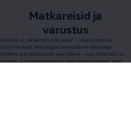
Matkareisid ja
varustus
Öeldakse, et „kevad teeb kõik uueks“ – välja arvatud uue
California puhul. Volkswageni tarbesõidukid said sellega
hakkema ja ei jäänud poole peal pidama – uued materjalid, uus
varustus, uued kontseptsioonid, uued mudeliomadused, uued
funktsioonid ja palju muud. Avastage matkamine ja andke
igapäevaelule uus definitsioon – juba nüüd. Uue Californiaga.
/ Üksused
All (8)
Elamine ja magamine (5)
Välisilme (3)
/
Üksused