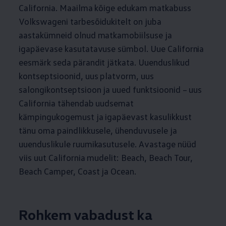
California. Maailma kõige edukam matkabuss
Volkswageni tarbesõidukitelt on juba
aastakümneid olnud matkamobiilsuse ja
igapäevase kasutatavuse sümbol. Uue California
eesmärk seda pärandit jätkata. Uuenduslikud
kontseptsioonid, uus platvorm, uus
salongikontseptsioon ja uued funktsioonid – uus
California tähendab uudsemat
kämpingukogemust ja igapäevast kasulikkust
tänu oma paindlikkusele, ühenduvusele ja
uuenduslikule ruumikasutusele. Avastage nüüd
viis uut California mudelit: Beach, Beach Tour,
Beach Camper, Coast ja Ocean.
Rohkem vabadust ka