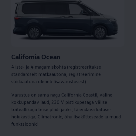
California Ocean
4 iste- ja 4 magamiskohta (registreeritakse
standardselt matkaautona, registreerimine
sõiduautona oleneb lisavarustusest)
Varustus on sama nagu California Coastil, väline
kokkupandav laud, 230 V pistikupesaga välise
toiteallikaga teise pliidi jaoks, täiendava katuse-
hoiukastiga, Climatronic, õhu lisakütteseade ja muud
funktsioonid.