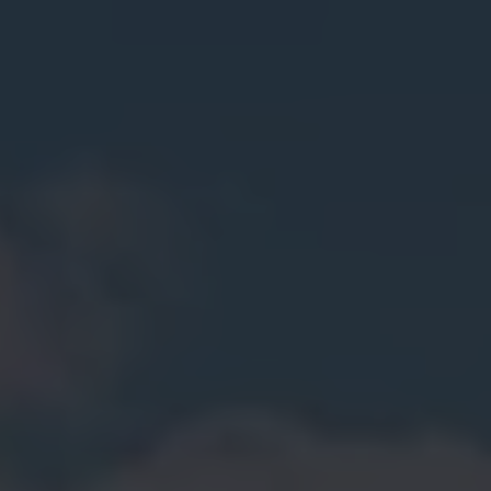
Mootoriõli ja töövedelikud
Veljed ja rehvid
Avarii- ja rikkeabi
Volkswageni teenindus
Lisatarvikud
Sise- ja väliskaitse
Transpordi- ja pagasilahendused
Meelelahutus ja elektroonika
Isikupärastamine
Seinalaadija ja laadimiskaablid
Klienditeave
Ringlussevõtt ja tagastamine
Tagasikutsumiskampaaniad
Hoiatus- ja märgutuled
Teie Volkswageni uusimad tarkvaravärskendus
Teie Volkswageni uusimad tarkvaravärskendus
Digitaalne juhend
myVolkswagen
Takata turvapadja ohutusalane tagasikutsumine