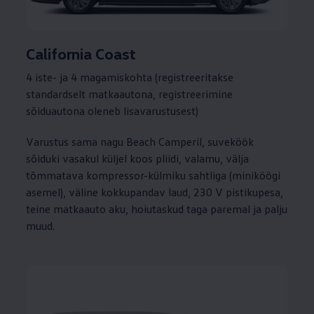
California Coast
4 iste- ja 4 magamiskohta (registreeritakse
standardselt matkaautona, registreerimine
sõiduautona oleneb lisavarustusest)
Varustus sama nagu Beach Camperil, suveköök
sõiduki vasakul küljel koos pliidi, valamu, välja
tõmmatava kompressor-külmiku sahtliga (miniköögi
asemel), väline kokkupandav laud, 230 V pistikupesa,
teine matkaauto aku, hoiutaskud taga paremal ja palju
muud.