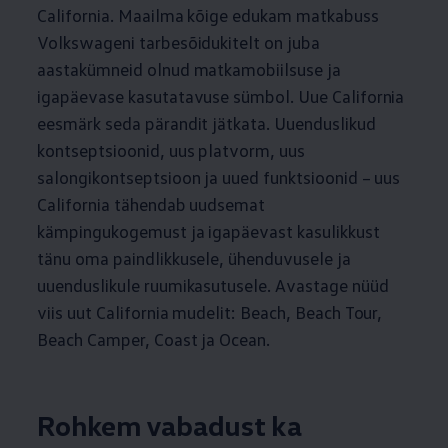
California. Maailma kõige edukam matkabuss
Volkswageni tarbesõidukitelt on juba
aastakümneid olnud matkamobiilsuse ja
igapäevase kasutatavuse sümbol. Uue California
eesmärk seda pärandit jätkata. Uuenduslikud
kontseptsioonid, uus platvorm, uus
salongikontseptsioon ja uued funktsioonid – uus
California tähendab uudsemat
kämpingukogemust ja igapäevast kasulikkust
tänu oma paindlikkusele, ühenduvusele ja
uuenduslikule ruumikasutusele. Avastage nüüd
viis uut California mudelit: Beach, Beach Tour,
Beach Camper, Coast ja Ocean.
Rohkem vabadust ka