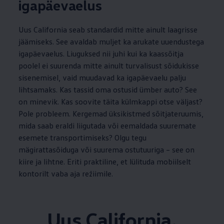
igapäevaelus
Uus California seab standardid mitte ainult laagrisse
jäämiseks. See avaldab muljet ka arukate uuendustega
igapäevaelus. Liuguksed nii juhi kui ka kaassõitja
poolel ei suurenda mitte ainult turvalisust sõidukisse
sisenemisel, vaid muudavad ka igapäevaelu palju
lihtsamaks. Kas tassid oma ostusid ümber auto? See
on minevik. Kas soovite täita külmkappi otse väljast?
Pole probleem. Kergemad üksikistmed sõitjateruumis,
mida saab eraldi liigutada või eemaldada suuremate
esemete transportimiseks? Olgu tegu
mägirattasõiduga või suurema ostutuuriga – see on
kiire ja lihtne. Eriti praktiline, et lülituda mobiilselt
kontorilt vaba aja režiimile.
Uus California.