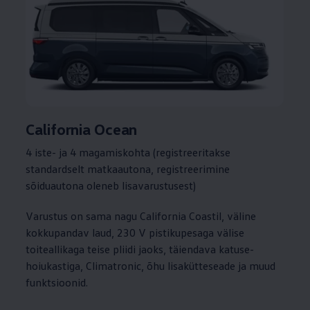
California Ocean
4 iste- ja 4 magamiskohta (registreeritakse
standardselt matkaautona, registreerimine
sõiduautona oleneb lisavarustusest)
Varustus on sama nagu California Coastil, väline
kokkupandav laud, 230 V pistikupesaga välise
toiteallikaga teise pliidi jaoks, täiendava katuse-
hoiukastiga, Climatronic, õhu lisakütteseade ja muud
funktsioonid.