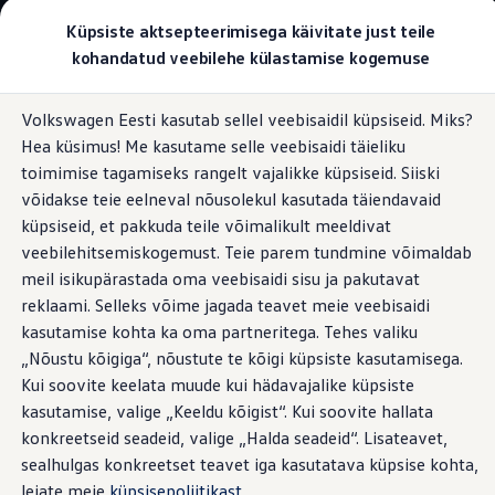
Valige oma Volkswagen
Küpsiste aktsepteerimisega käivitate just teile
Mudelid ja konfiguraator
kohandatud veebilehe külastamise kogemuse
Uus ID. Cross
Konfigureeri
Hüppa
Hüppa
Volkswageni linnamaasturid
Volkswagen Eesti kasutab sellel veebisaidil küpsiseid. Miks?
põhisisu
jaluse
Volkswageni tarbesõidukid. Igaks ülesandeks valmis
Välise toiteallika väline pistikupesa
Hea küsimus! Me kasutame selle veebisaidi täieliku
juurde
juurde
Volkswagen laoautode e-pood
Pakkumised ja teenused
toimimise tagamiseks rangelt vajalikke küpsiseid. Siiski
Juubelipakkumine
võidakse teie eelneval nõusolekul kasutada täiendavaid
Autovahetus
küpsiseid, et pakkuda teile võimalikult meeldivat
Garantii
Toiduvalmistamine
Volkswagen laoautode e-pood
veebilehitsemiskogemust. Teie parem tundmine võimaldab
Liising
meil isikupärastada oma veebisaidi sisu ja pakutavat
Tasuta registreerimistasu sinu uuele Volkswagenile!
õues:
see käib nii
reklaami. Selleks võime jagada teavet meie veebisaidi
Tiguani pistikhübriid
Elektriautod ja hübriidautod
kasutamise kohta ka oma partneritega. Tehes valiku
Pistikhübriid
„Nõustu kõigiga“, nõustute te kõigi küpsiste kasutamisega.
Golf eHybrid
Kas naudite toiduvalmistamist õues? Väline kokkupandav
Kui soovite keelata muude kui hädavajalike küpsiste
Tiguan eHybrid
laud (mudelitel California Coast ja California Ocean
Passat eHybrid
kasutamise, valige „Keeldu kõigist“. Kui soovite hallata
standardvarustuses) ja 230 V pistikupesa (standardvarustus
Tayron eHybrid
konkreetseid seadeid, valige „Halda seadeid“. Lisateavet,
Touareg eHybrid
alates California Beach Camperist) välise toite jaoks teevad
sealhulgas konkreetset teavet iga kasutatava küpsise kohta,
Ära iial ütle iial
selle võimalikuks. Muuseas, sobiva elektripliidi leiate meie
ID. teadmised
leiate meie
küpsisepoliitikast
.