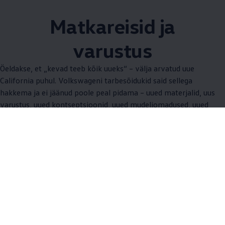
Matkareisid ja
varustus
Öeldakse, et „kevad teeb kõik uueks“ – välja arvatud uue
California puhul. Volkswageni tarbesõidukid said sellega
hakkema ja ei jäänud poole peal pidama – uued materjalid, uus
varustus, uued kontseptsioonid, uued mudeliomadused, uued
funktsioonid ja palju muud. Avastage matkamine ja andke
igapäevaelule uus definitsioon – juba nüüd. Uue Californiaga.
/ Üksused
All (8)
Elamine ja magamine (5)
Välisilme (3)
/
Üksused