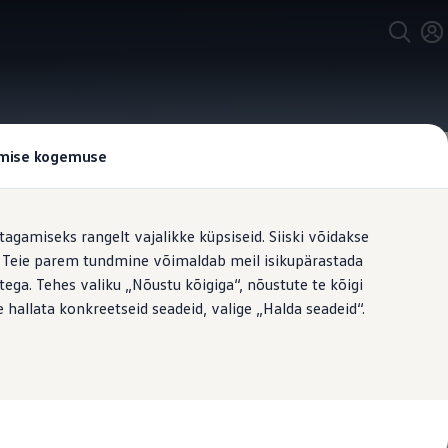
tamise kogemuse
tagamiseks rangelt vajalikke küpsiseid. Siiski võidakse
t. Teie parem tundmine võimaldab meil isikupärastada
ega. Tehes valiku „Nõustu kõigiga“, nõustute te kõigi
 hallata konkreetseid seadeid, valige „Halda seadeid“.
üljeklaasidel ja tagaklaasil.