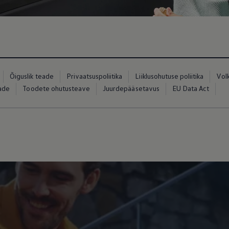
Õiguslik teade
Privaatsuspoliitika
Liiklusohutuse poliitika
Vol
eade
Toodete ohutusteave
Juurdepääsetavus
EU Data Act
ed
ed