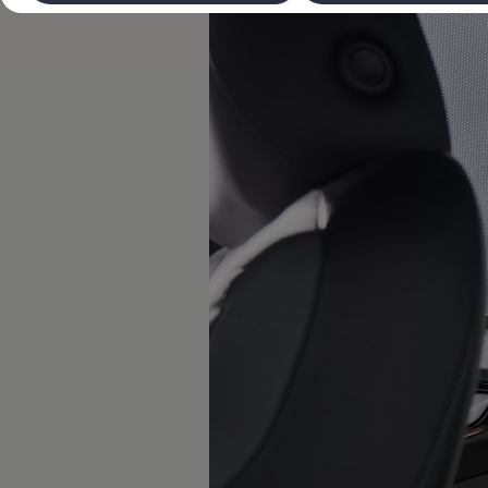
Laadimine ja sõiduulatus
Tehnoloogia ja arendus
Üleminek e-mobiilsusele
Jätkusuutlikkus
Elektrisõidukid töökojas: lõpp õlivahetustele
ID. tarkvarauuendus*
Elektriautode tarneajad
Ühenduvus
VW Connect
Kõik teenused
Aktiveerimine
VW Connect teie ID. jaoks.
Car-Net
App-Connect
Upgrades
We Charge
Fleet Interface Data
Volkswagenist
Saa rohkem
Uudised
Lisavarustus ja teenindus
Teenindus ja varuosad
Volkswageni eelised
Ülevaatus
Remont ja kontroll