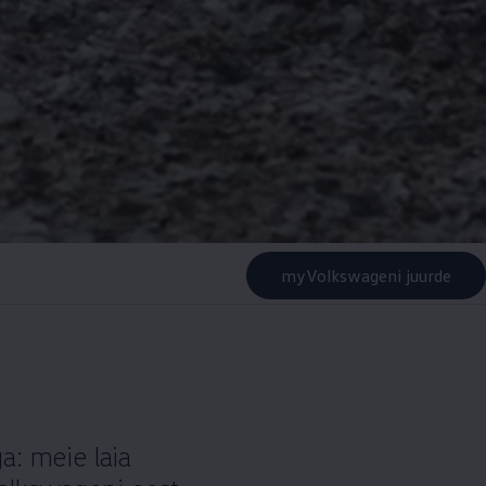
myVolkswageni juurde
a: meie laia