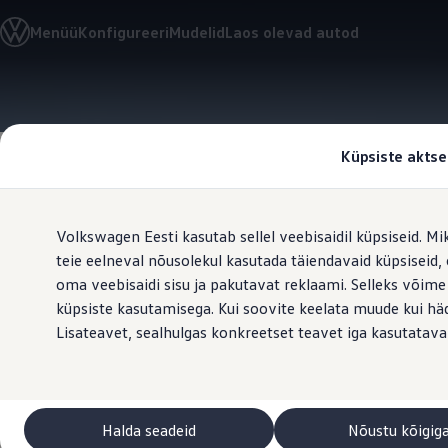
Valige oma Volkswagen
Menüü
Konfigureeri
Mudelid
Laos olevad autod
Mudelid ja konfiguraator
Uus ID. Cross
Konfigureeri
Volkswageni linnamaasturid
Hüppa
Hüppa
Volkswageni tarbesõidukid. Igaks ülesandeks valmis
põhisisu
jaluse
Volkswagen laoautode e-pood
juurde
juurde
Pakkumised ja teenused
Küpsiste aktse
Juubelipakkumine
Autovahetus
Garantii
Volkswagen laoautode e-pood
Volkswagen Eesti kasutab sellel veebisaidil küpsiseid. Mi
Liising
Tasuta registreerimistasu sinu uuele Volkswagenile!
teie eelneval nõusolekul kasutada täiendavaid küpsiseid
Päikese
sirm
Tiguani pistikhübriid
oma veebisaidi sisu ja pakutavat reklaami. Selleks võime
Elektriautod ja hübriidautod
küpsiste kasutamisega. Kui soovite keelata muude kui häda
Pistikhübriid
Golf eHybrid
Lisateavet, sealhulgas konkreetset teavet iga kasutatava
Tiguan eHybrid
Päikesesirmid aitavad sõidukis hoida 
Passat eHybrid
Tayron eHybrid
Touareg eHybrid
Ära iial ütle iial
Halda seadeid
Nõustu kõigig
ID. teadmised