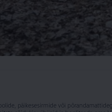
oolide, päikesesirmide või põrandamattideg