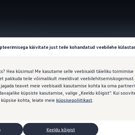
pteerimisega käivitate just teile kohandatud veebilehe külas
Information
ks? Hea küsimus! Me kasutame selle veebisaidi täieliku toimimise 
, et pakkuda teile võimalikult meeldivat veebilehitsemiskogemus
id
 jagada teavet meie veebisaidi kasutamise kohta ka oma partnerit
vajalike küpsiste kasutamise, valige „Keeldu kõigist“. Kui soovite
 küpsise kohta, leiate meie
küpsisepoliitikast
.
valgust ja temperatuuri meeldival tasemel. Sobivad kasutamiseks k
a
Keeldu kõigist