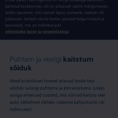
kaitstud keskkonnas või on piisavalt ruumi mängimiseks:
leidke lapseiste, mis vastab lapse vanusele, kaalule või
pikkusele. Samuti oleme kokku pannud hulga tooteid ja
teenuseid, mis on mõeldud just
sõitmiseks laste ja teismelistega
.
Puhtam ja veelgi
kaitstum
sõiduk
Need praktilised tooted aitavad hoida teie
sõiduki salongi puhtama ja korrastatuma. Lisaks
uurige erinevaid tooteid, mis võivad kaitsta teie
auto välisilmet näiteks väikeste kahjustuste või
tolmu eest.