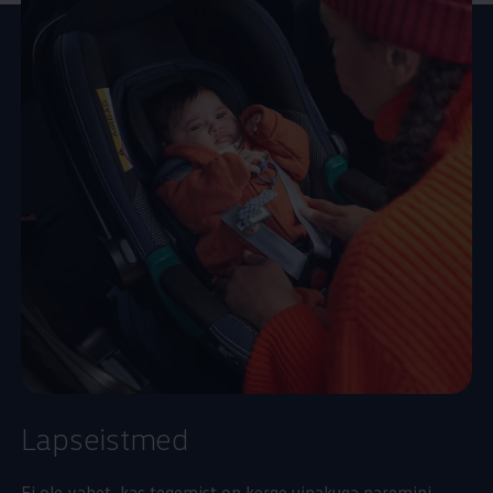
Lapseistmed
Ei ole vahet, kas tegemist on kerge uinakuga paremini