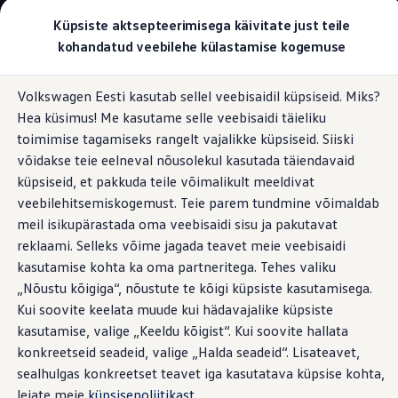
Valige oma Volkswagen
Küpsiste aktsepteerimisega käivitate just teile
Mudelid ja konfiguraator
kohandatud veebilehe külastamise kogemuse
Uus ID. Cross
Konfigureeri
Hüppa
Hüppa
Volkswageni linnamaasturid
Volkswagen Eesti kasutab sellel veebisaidil küpsiseid. Miks?
põhisisu
jaluse
Volkswageni tarbesõidukid. Igaks ülesandeks valmis
Hea küsimus! Me kasutame selle veebisaidi täieliku
juurde
juurde
Information
Volkswagen laoautode e-pood
Pakkumised ja teenused
toimimise tagamiseks rangelt vajalikke küpsiseid. Siiski
Juubelipakkumine
võidakse teie eelneval nõusolekul kasutada täiendavaid
Autovahetus
küpsiseid, et pakkuda teile võimalikult meeldivat
Garantii
Põranda
matid
Volkswagen laoautode e-pood
veebilehitsemiskogemust. Teie parem tundmine võimaldab
Liising
meil isikupärastada oma veebisaidi sisu ja pakutavat
Tasuta registreerimistasu sinu uuele Volkswagenile!
reklaami. Selleks võime jagada teavet meie veebisaidi
Tiguani pistikhübriid
Põrandamattidega on niiskusel ja mustusel teie sõidukis
Elektriautod ja hübriidautod
kasutamise kohta ka oma partneritega. Tehes valiku
probleeme peaaegu võimatu tekitada. Kvaliteetsed
Pistikhübriid
„Nõustu kõigiga“, nõustute te kõigi küpsiste kasutamisega.
Golf eHybrid
põrandamatid on valmistatud mõõdu järgi ja kaitsevad
Kui soovite keelata muude kui hädavajalike küpsiste
Tiguan eHybrid
jalaruumi.
Passat eHybrid
kasutamise, valige „Keeldu kõigist“. Kui soovite hallata
Tayron eHybrid
konkreetseid seadeid, valige „Halda seadeid“. Lisateavet,
Touareg eHybrid
sealhulgas konkreetset teavet iga kasutatava küpsise kohta,
Ära iial ütle iial
ID. teadmised
leiate meie
küpsisepoliitikast
.