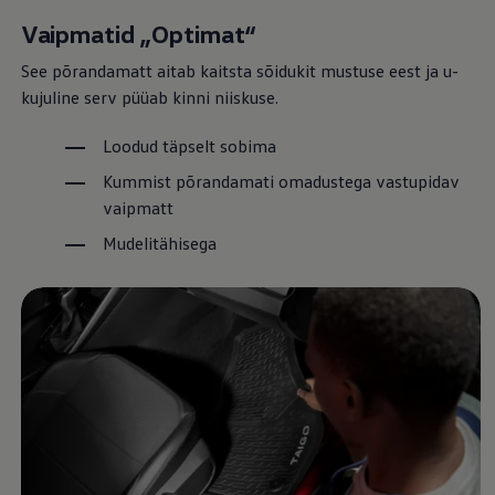
Vaipmatid „Optimat“
See põrandamatt aitab kaitsta sõidukit mustuse eest ja u-
kujuline serv püüab kinni niiskuse.
Loodud täpselt sobima
Kummist põrandamati omadustega vastupidav
vaipmatt
Mudelitähisega