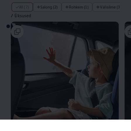
/ Üksused
All (7)
Salong (2)
Rohkem (1)
Välisilme (3)
/
Üksused