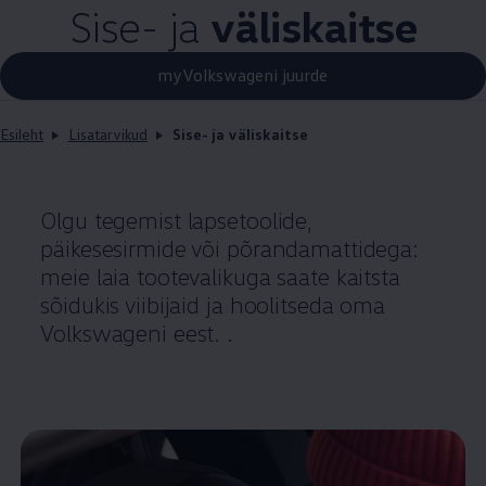
Sise- ja
väliskaitse
myVolkswageni juurde
Esileht
Lisatarvikud
Sise- ja väliskaitse
Olgu tegemist lapsetoolide,
päikesesirmide või põrandamattidega:
meie laia tootevalikuga saate kaitsta
sõidukis viibijaid ja hoolitseda oma
Volkswageni eest. .