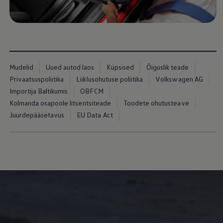
Mudelid
Uued autod laos
Küpsised
Õiguslik teade
Privaatsuspoliitika
Liiklusohutuse poliitika
Volkswagen AG
Importija Baltikumis
OBFCM
Kolmanda osapoole litsentsiteade
Toodete ohutusteave
Juurdepääsetavus
EU Data Act